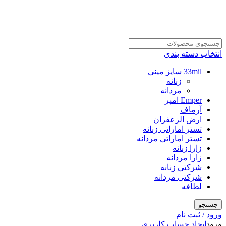
انتخاب دسته بندی
33mil سایز مینی
زنانه
مردانه
Emper امپر
آرماف
ارض الزعفران
تستر اماراتی زنانه
تستر اماراتی مردانه
زارا زنانه
زارا مردانه
شرکتی زنانه
شرکتی مردانه
لطافه
جستجو
ورود / ثبت نام
ورود
ایجاد حساب کاربری