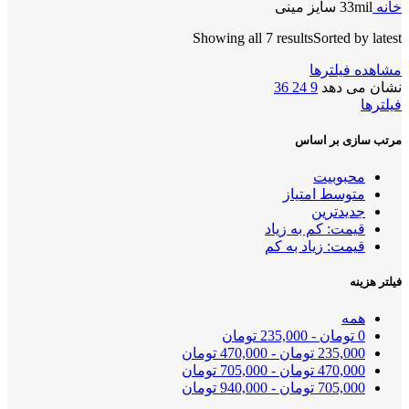
خانه
33mil سایز مینی
Showing all 7 results
Sorted by latest
مشاهده فیلترها
نشان می دهد
9
24
36
فیلترها
مرتب سازی بر اساس
محبوبیت
متوسط امتیاز
جدیدترین
قیمت: کم به زیاد
قیمت: زیاد به کم
فیلتر هزینه
همه
0
تومان
-
235,000
تومان
235,000
تومان
-
470,000
تومان
470,000
تومان
-
705,000
تومان
705,000
تومان
-
940,000
تومان