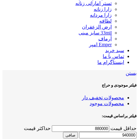
تستر اماراتی زنانه
زارا زنانه
زارا مردانه
لطافه
ارض الزعفران
33mil سایز مینی
آرماف
Emper امپر
سبد خرید
تماس با ما
اینستاگرام ما
بستن
فیلتر موجودی و حراج
محصولات تخفیف دار
محصولات موجود
فیلتر براساس قیمت:
حداقل قیمت
حداكثر قيمت
صافی