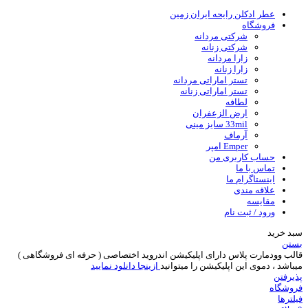
عطر ادکلن رایحه ایران زمین
فروشگاه
شرکتی مردانه
شرکتی زنانه
زارا مردانه
زارا زنانه
تستر اماراتی مردانه
تستر اماراتی زنانه
لطافه
ارض الزعفران
33mil سایز مینی
آرماف
Emper امپر
حساب کاربری من
تماس با ما
اینستاگرام ما
علاقه مندی
مقایسه
ورود / ثبت نام
سبد خرید
بستن
قالب وودمارت پلاس دارای اپلیکیشن اندروید اختصاصی ( حرفه ای فروشگاهی )
میباشد ، دموی این اپلیکیشن را میتوانید
ازینجا دانلود نمایید
پذیرفتن
فروشگاه
فیلترها