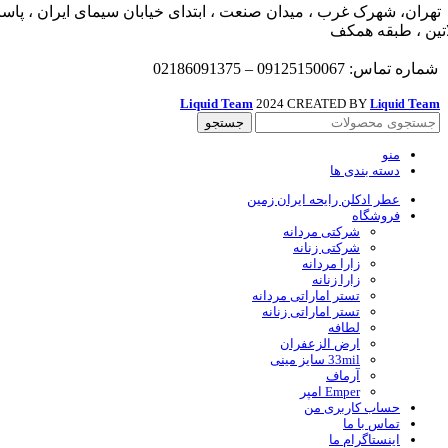
تهران، شهرک غرب ، میدان صنعت ، ابتدای خیابان سیمای ایران ، پاسا
اتین ، طبقه همکف
شماره تماس: 09125150067 – 02186091375
Liquid Team
2024 CREATED BY
Team
Liquid
جستجو
منو
دسته بندی ها
عطر ادکلن رایحه ایران زمین
فروشگاه
شرکتی مردانه
شرکتی زنانه
زارا مردانه
زارا زنانه
تستر اماراتی مردانه
تستر اماراتی زنانه
لطافه
ارض الزعفران
33mil سایز مینی
آرماف
Emper امپر
حساب کاربری من
تماس با ما
اینستاگرام ما