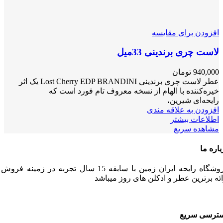
افزودن برای مقایسه
لاست چری برندینی 33میل
940,000
تومان
عطر لاست چری برندینی Lost Cherry EDP BRANDINI یک اثر
خیره‌کننده با الهام از نسخه معروف تام فورد است که
رایحه‌ای شیرین،
افزودن به علاقه مندی
اطلاعات بیشتر
مشاهده سریع
باره ما
فروشگاه رایحه ایران زمین با سابقه 15 سال تجربه در زمینه فرو
ائه برترین عطر و ادکلن های روز میباشد
ترسی سریع