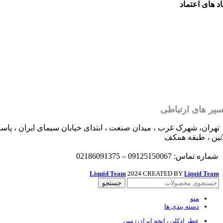
اد های اعتماد
یر های ارتباطی
تهران، شهرک غرب ، میدان صنعت ، ابتدای خیابان سیمای ایران ، پاسا
اتین ، طبقه همکف
شماره تماس: 09125150067 – 02186091375
Liquid Team
2024 CREATED BY
Team
Liquid
جستجو
منو
دسته بندی ها
عطر ادکلن رایحه ایران زمین