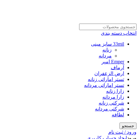
انتخاب دسته بندی
33mil سایز مینی
زنانه
مردانه
Emper امپر
آرماف
ارض الزعفران
تستر اماراتی زنانه
تستر اماراتی مردانه
زارا زنانه
زارا مردانه
شرکتی زنانه
شرکتی مردانه
لطافه
جستجو
ورود / ثبت نام
ورود
ایجاد حساب کاربری