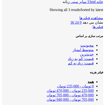
خانه
33mil سایز مینی
زنانه
Showing all 3 results
Sorted by latest
مشاهده فیلترها
نشان می دهد
9
24
36
فیلترها
مرتب سازی بر اساس
محبوبیت
متوسط امتیاز
جدیدترین
قیمت: کم به زیاد
قیمت: زیاد به کم
فیلتر هزینه
همه
0
تومان
-
235,000
تومان
235,000
تومان
-
470,000
تومان
470,000
تومان
-
705,000
تومان
705,000
تومان
-
940,000
تومان