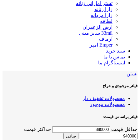
تستر اماراتی زنانه
زارا زنانه
زارا مردانه
لطافه
ارض الزعفران
33mil سایز مینی
آرماف
Emper امپر
سبد خرید
تماس با ما
اینستاگرام ما
بستن
فیلتر موجودی و حراج
محصولات تخفیف دار
محصولات موجود
فیلتر براساس قیمت:
حداقل قیمت
حداكثر قيمت
صافی