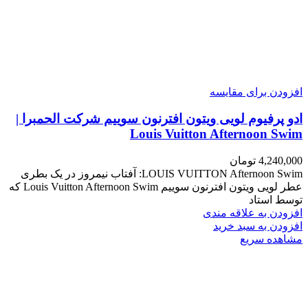
افزودن برای مقایسه
ادو پرفیوم لویی ویتون افترنون سوییم شرکت الحمبرا |
Louis Vuitton Afternoon Swim
4,240,000
تومان
LOUIS VUITTON Afternoon Swim: آفتاب نیمروز در یک بطری
عطر لویی ویتون افترنون سوییم Louis Vuitton Afternoon Swim که
توسط استاد
افزودن به علاقه مندی
افزودن به سبد خرید
مشاهده سریع