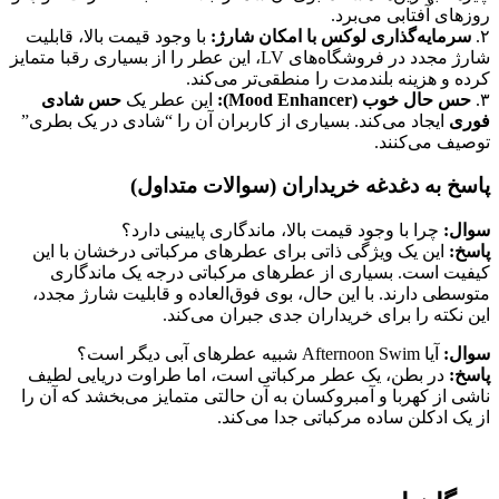
روزهای آفتابی می‌برد.
۲.
سرمایه‌گذاری لوکس با امکان شارژ:
با وجود قیمت بالا، قابلیت
شارژ مجدد در فروشگاه‌های LV، این عطر را از بسیاری رقبا متمایز
کرده و هزینه بلندمدت را منطقی‌تر می‌کند
.
۳.
حس حال خوب (Mood Enhancer):
این عطر یک
حس شادی
فوری
ایجاد می‌کند. بسیاری از کاربران آن را “شادی در یک بطری”
توصیف می‌کنند
.
پاسخ به دغدغه خریداران (سوالات متداول)
سوال:
چرا با وجود قیمت بالا، ماندگاری پایینی دارد؟
پاسخ:
این یک ویژگی ذاتی برای عطرهای مرکباتی درخشان با این
کیفیت است. بسیاری از عطرهای مرکباتی درجه یک ماندگاری
متوسطی دارند. با این حال، بوی فوق‌العاده و قابلیت شارژ مجدد،
این نکته را برای خریداران جدی جبران می‌کند.
سوال:
آیا Afternoon Swim شبیه عطرهای آبی دیگر است؟
پاسخ:
در بطن، یک عطر مرکباتی است، اما طراوت دریایی لطیف
ناشی از کهربا و آمبروکسان به آن حالتی متمایز می‌بخشد که آن را
از یک ادکلن ساده مرکباتی جدا می‌کند
.