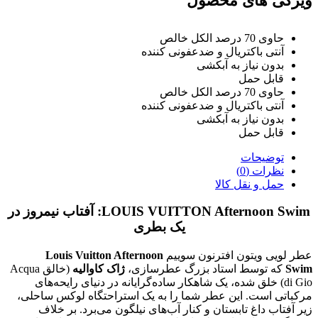
ویژگی های محصول
حاوی 70 درصد الکل خالص
آنتی باکتریال و ضدعفونی کننده
بدون نیاز به آبکشی
قابل حمل
حاوی 70 درصد الکل خالص
آنتی باکتریال و ضدعفونی کننده
بدون نیاز به آبکشی
قابل حمل
توضیحات
نظرات (0)
حمل و نقل کالا
LOUIS VUITTON Afternoon Swim: آفتاب نیمروز در
یک بطری
عطر لویی ویتون افترنون سوییم
Louis Vuitton Afternoon
Swim
که توسط استاد بزرگ عطرسازی،
ژاک کاوالیه
(خالق Acqua
di Gio) خلق شده، یک شاهکار ساده‌گرایانه در دنیای رایحه‌های
مرکباتی است. این عطر شما را به یک استراحتگاه لوکس ساحلی،
زیر آفتاب داغ تابستان و کنار آب‌های نیلگون می‌برد
. بر خلاف