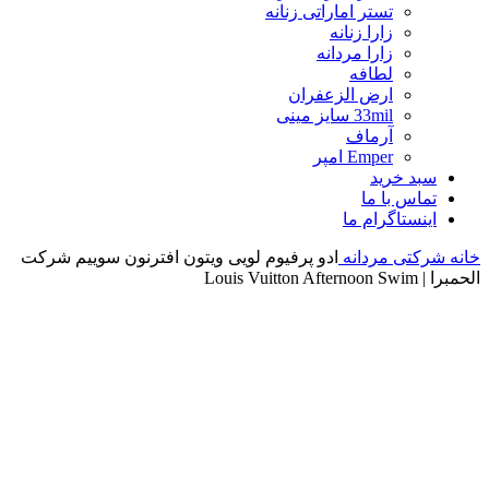
تستر اماراتی زنانه
زارا زنانه
زارا مردانه
لطافه
ارض الزعفران
33mil سایز مینی
آرماف
Emper امپر
سبد خرید
تماس با ما
اینستاگرام ما
خانه
شرکتی مردانه
ادو پرفیوم لویی ویتون افترنون سوییم شرکت
الحمبرا | Louis Vuitton Afternoon Swim