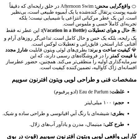
🍊
واقع‌گرایی محض:
Afternoon Swim در خلق رایحه‌ای که دقیقاً
شبیه پوست پرتقال کنده‌شده یا یک آبمیوه طبیعی است، بی‌نظیر
است. این یک عطر مرکباتی انتزاعی یا شیمیایی نیست؛ بلکه
تجربه‌ای کاملاً حسی و ملموس است
.
🏝️
حال و هوای تعطیلات (Vacation in a Bottle):
این عطر نه فقط
یک رایحه، بلکه یک حس و حال کامل است. تداعی‌گر روزهای آرام و
آفتابی کنار استخر، قایق‌رانی و تعطیلات لوکس است
.
💎
کیفیت ساخت و برند:
بطری‌های لوئی ویتون قابلیت
شارژ مجدد
با قیمت کمتر
را در فروشگاه‌های رسمی دارند، که این
سرمایه‌گذاری اولیه را منطقی‌تر می‌کند
. همچنین، حضور عطرساز
افسانه‌ای ژاک کاوالیه، تضمین‌کننده کیفیت است
.
مشخصات فنی و طراحی لویی ویتون افترنون سوییم
غلظت:
Eau de Parfum (ادو پرفیوم)
حجم:
۱۰۰ میلی‌لیتر
بطری:
شیشه‌ای با رنگ آبیِ اقیانوسی و طراحی ساده و شیک.
طرح کلی:
مینیمال، مدرن و یادآور آب‌های زلال.
کارایی واقعی لویی ویتون افترنون سوییم (قوت در بوی