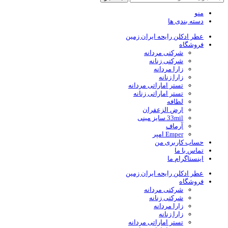
منو
دسته بندی ها
عطر ادکلن رایحه ایران زمین
فروشگاه
شرکتی مردانه
شرکتی زنانه
زارا مردانه
زارا زنانه
تستر اماراتی مردانه
تستر اماراتی زنانه
لطافه
ارض الزعفران
33mil سایز مینی
آرماف
Emper امپر
حساب کاربری من
تماس با ما
اینستاگرام ما
عطر ادکلن رایحه ایران زمین
فروشگاه
شرکتی مردانه
شرکتی زنانه
زارا مردانه
زارا زنانه
تستر اماراتی مردانه