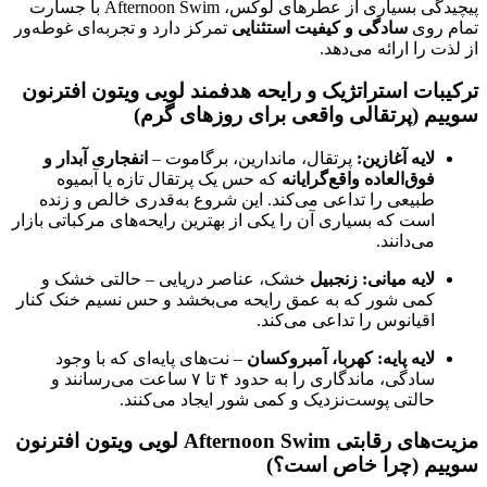
پیچیدگی بسیاری از عطرهای لوکس، Afternoon Swim با جسارت
تمام روی
سادگی و کیفیت استثنایی
تمرکز دارد و تجربه‌ای غوطه‌ور
از لذت را ارائه می‌دهد
.
ترکیبات استراتژیک و رایحه هدفمند لویی ویتون افترنون
سوییم (پرتقالی واقعی برای روزهای گرم)
لایه آغازین:
پرتقال، ماندارین، برگاموت –
انفجاری آبدار و
فوق‌العاده واقع‌گرایانه
که حس یک پرتقال تازه یا آبمیوه
طبیعی را تداعی می‌کند
. این شروع به‌قدری خالص و زنده
است که بسیاری آن را یکی از بهترین رایحه‌های مرکباتی بازار
می‌دانند.
لایه میانی:
زنجبیل
خشک، عناصر دریایی – حالتی خشک و
کمی شور که به عمق رایحه می‌بخشد و حس نسیم خنک کنار
اقیانوس را تداعی می‌کند
.
لایه پایه:
کهربا، آمبروکسان
– نت‌های پایه‌ای که با وجود
سادگی، ماندگاری را به حدود ۴ تا ۷ ساعت می‌رسانند و
حالتی پوست‌نزدیک و کمی شور ایجاد می‌کنند
.
مزیت‌های رقابتی Afternoon Swim لویی ویتون افترنون
سوییم (چرا خاص است؟)