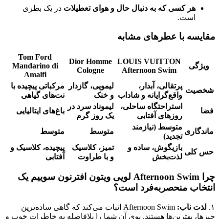
هر کسی که به دنبال حال و هوای تعطیلات
در یک بطری
است.
مقایسه با عطرهای مشابه
Tom Ford
Dior Homme
LOUIS VUITTON
ویژگی
Mandarino di
Cologne
Afternoon Swim
Amalfi
پرتقالی، آبدار،
لیمویی، گازدار
مرکباتی پیچیده با
شخصیت
واقع‌گرایانه و شاداب
و خنک
نت‌های گیاهی
استراحتگاه ساحلی،
لیموناد سرد در
فضا
باغ‌های ایتالیایی
روزهای آفتابی
یک روز گرم
متوسط (نیازمند
ماندگاری
متوسط
متوسط
تجدید)
بازیگوش، ساده و
تمیز، کلاسیک
پیچیده، کلاسیک و
حس کلی
لذت‌بخش
و با طراوت
آفتابی
چرا Afternoon Swim لویی ویتون افترنون سوییم یک
انتخاب منحصربه‌فرد است؟
۱.
لذت ناب:
Afternoon Swim اثبات می‌کند که گاهی ساده‌ترین
چیزها، بهترین‌ها هستند. بوی آن شما را بلافاصله به خاطرات خوب و