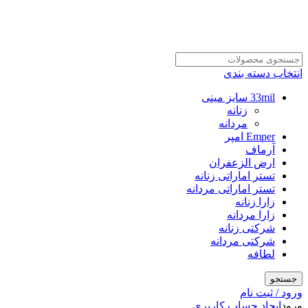
انتخاب دسته بندی
33mil سایز مینی
زنانه
مردانه
Emper امپر
آرماف
ارض الزعفران
تستر اماراتی زنانه
تستر اماراتی مردانه
زارا زنانه
زارا مردانه
شرکتی زنانه
شرکتی مردانه
لطافه
جستجو
ورود / ثبت نام
ورود
ایجاد حساب کاربری