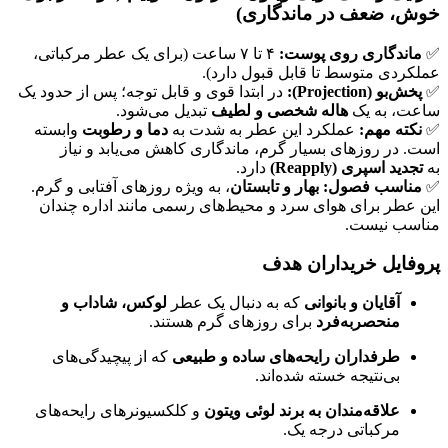
خوش، ضعف در ماندگاری)
✅
ماندگاری روی پوست:
۴ تا ۷ ساعت (برای یک عطر مرکباتی،
عملکردی متوسط تا قابل قبول دارد)
.
✅
پخش‌بو (Projection):
در ابتدا قوی و قابل توجه؛ پس از حدود یک
ساعت، به یک
هاله شخصی و لطیف
تبدیل می‌شود
.
✅
نکته مهم:
عملکرد این عطر به شدت به
دما و رطوبت
وابسته
است. در روزهای بسیار گرم، ماندگاری کاهش می‌یابد و نیاز
به
تجدید اسپری (Reapply)
دارد
.
✅
مناسب فصول:
بهار و تابستان
، به ویژه روزهای آفتابی و گرم.
این عطر برای هوای سرد و محیط‌های رسمی مانند اداره چندان
مناسب نیست
.
پروفایل خریداران هدف
آقایان و بانوانی
که به دنبال یک عطر
لوکس، شاداب و
منحصربه‌فرد
برای روزهای گرم هستند.
طرفداران رایحه‌های ساده و طبیعی
که از پیچیدگی‌های
بی‌نتیجه خسته شده‌اند.
علاقه‌مندان به برند لوئی ویتون
و کلکسیونرهای رایحه‌های
مرکباتی درجه یک.