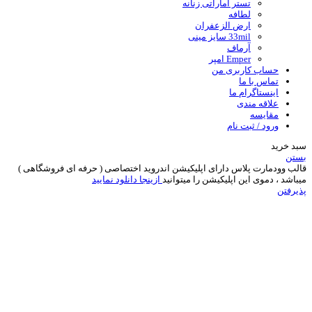
تستر اماراتی زنانه
لطافه
ارض الزعفران
33mil سایز مینی
آرماف
Emper امپر
حساب کاربری من
تماس با ما
اینستاگرام ما
علاقه مندی
مقایسه
ورود / ثبت نام
سبد خرید
بستن
قالب وودمارت پلاس دارای اپلیکیشن اندروید اختصاصی ( حرفه ای فروشگاهی )
میباشد ، دموی این اپلیکیشن را میتوانید
ازینجا دانلود نمایید
پذیرفتن