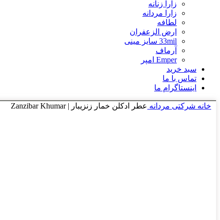
زارا زنانه
زارا مردانه
لطافه
ارض الزعفران
33mil سایز مینی
آرماف
Emper امپر
سبد خرید
تماس با ما
اینستاگرام ما
خانه
شرکتی مردانه
عطر ادکلن خمار زنزیبار | Zanzibar Khumar