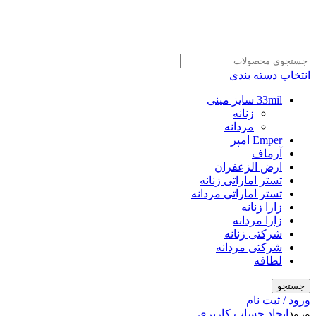
انتخاب دسته بندی
33mil سایز مینی
زنانه
مردانه
Emper امپر
آرماف
ارض الزعفران
تستر اماراتی زنانه
تستر اماراتی مردانه
زارا زنانه
زارا مردانه
شرکتی زنانه
شرکتی مردانه
لطافه
جستجو
ورود / ثبت نام
ورود
ایجاد حساب کاربری