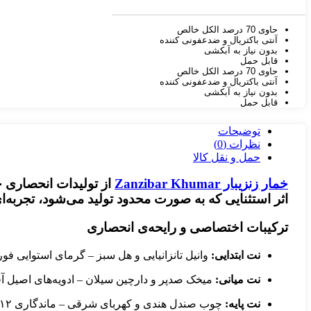
حاوی 70 درصد الکل خالص
آنتی باکتریال و ضدعفونی کننده
بدون نیاز به آبکشی
قابل حمل
حاوی 70 درصد الکل خالص
آنتی باکتریال و ضدعفونی کننده
بدون نیاز به آبکشی
قابل حمل
توضیحات
نظرات (0)
حمل و نقل کالا
خمار زنزیبار
Zanzibar Khumar
اثر استثنایی که به صورت محدود تولید می‌شود، تجربه‌ای
ترکیبات اختصاصی و رایحه‌ی انحصاری
نت ابتدایی:
وانیل تانزانیایی و هل سبز – گرمای استوایی فو
نت میانی:
میخک صدپر و دارچین سیلان – ادویه‌های اصیل آف
نت پایه:
چوب صندل هندی و کهربای شرقی – ماندگاری ۱۲ ساعته