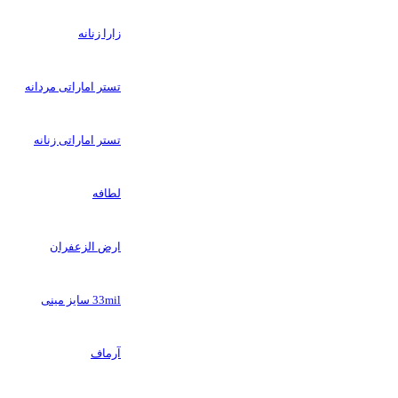
زارا زنانه
تستر اماراتی مردانه
تستر اماراتی زنانه
لطافه
ارض الزعفران
33mil سایز مینی
آرماف