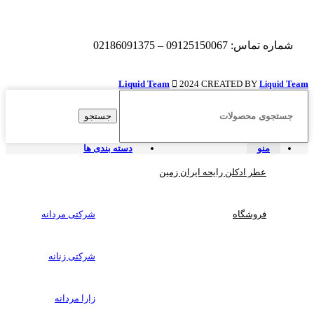
شماره تماس: 09125150067 – 02186091375
Liquid Team
2024 CREATED BY
Team
Liquid
جستجو
منو
دسته بندی ها
عطر ادکلن رایحه ایران زمین
فروشگاه
شرکتی مردانه
شرکتی زنانه
زارا مردانه