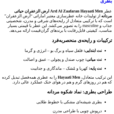
بطری
عطر
Ard Al Zaafaran Hayaati Men ارض الزعفران حیاتی
مردانه
از تولیدات خانه عطرسازی معتبر اماراتی “أرض الزعفران”
است که با ترکیبی متعادل از رایحه‌های شرقی و مدرن، شخصیتی
جذاب و masculine را به تصویر می‌کشد. این عطر با قیمتی بسیار
مناسب، کیفیتی قابل‌رقابت با برندهای گران‌قیمت ارائه می‌دهد.
ترکیبات و رایحه‌ی منحصربه‌فرد
نت ابتدایی:
فلفل سیاه و برگ بو – انرژی و گرما
نت میانی:
چوب صندل و پچولی – عمق و اصالت
نت پایه:
کهربا و مُشک – ماندگاری و جذابیت
این ترکیب متعادل،
Hayaati Men
را به عطری همه‌فصل تبدیل کرده
که هم در روزهای گرم و هم در هوای خنک عملکرد عالی دارد.
طراحی بطری: نماد شکوه مردانه
بطری شیشه‌ای مشکی با خطوط طلایی
درپوش چوبی با طراحی مدرن