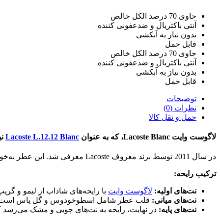
حاوی 70 درصد الکل خالص
آنتی باکتریال و ضدعفونی کننده
بدون نیاز به آبکشی
قابل حمل
حاوی 70 درصد الکل خالص
آنتی باکتریال و ضدعفونی کننده
بدون نیاز به آبکشی
قابل حمل
توضیحات
نظرات (0)
حمل و نقل کالا
لاگوست وایت Lacoste Blanc، که به عنوان
Lacoste L.12.12 Blanc
نی
در سال 2011 توسط برند معروف Lacoste معرفی شد. این عطر به‌خوبی نمایانگر حس تازگی و راحتی است و برای مردانی طراحی شده که به دنبال عطری ملایم و مناسب برای استفاده روزانه هستند.
ترکیب رایحه:
نت‌های اولیه:
لاگوست وایت
با رایحه‌های شاداب از لیمو و گری
نت‌های میانی:
قلب عطر شامل اسطوخودوس و گل یاس است که لط
نت‌های پایه:
در نهایت، رایحه به نت‌های چوبی و مشک می‌رسد که