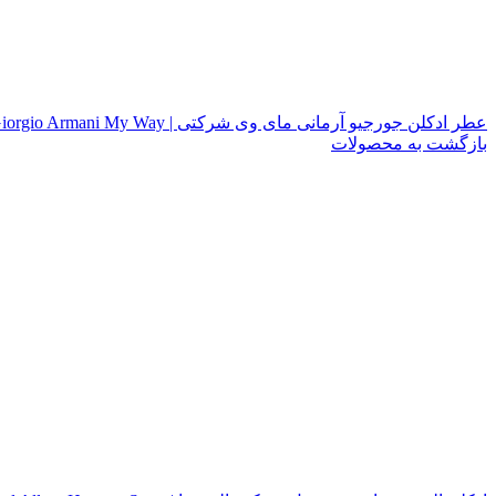
عطر ادکلن جورجیو آرمانی مای وی شرکتی | Giorgio Armani My Way
بازگشت به محصولات