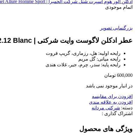
ادکلن الور هوم اسپرت شنل شرکت الحمبرا | Chanel Allure Homme Sport
اتمام موجودی
بزرگنمایی تصویر
عطر ادکلن لاگوست وایت شرکتی | Lacoste L.12.12 Blanc
رایحه اولیه: هل، رزماری، گریپ فروت
رایحه میانی: گل مریم
رایحه پایه: سدر، چرم، جیر، غلات هندی
600,000
تومان
در انبار موجود نمی باشد
افزودن برای مقایسه
افزودن به علاقه مندی
دسته:
شرکتی مردانه
اشتراک گذاری :
ویژگی های محصول