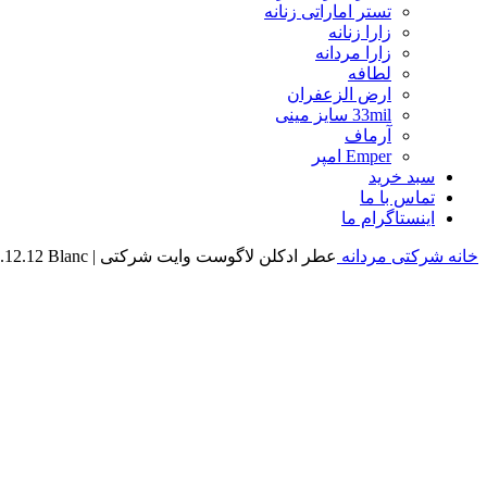
تستر اماراتی زنانه
زارا زنانه
زارا مردانه
لطافه
ارض الزعفران
33mil سایز مینی
آرماف
Emper امپر
سبد خرید
تماس با ما
اینستاگرام ما
خانه
شرکتی مردانه
عطر ادکلن لاگوست وایت شرکتی | Lacoste L.12.12 Blanc