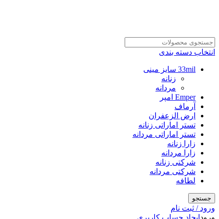
انتخاب دسته بندی
33mil سایز مینی
زنانه
مردانه
Emper امپر
آرماف
ارض الزعفران
تستر اماراتی زنانه
تستر اماراتی مردانه
زارا زنانه
زارا مردانه
شرکتی زنانه
شرکتی مردانه
لطافه
جستجو
ورود / ثبت نام
ورود
ایجاد حساب کاربری