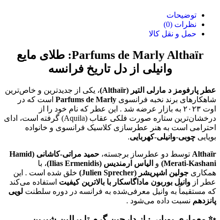
توضیحات
نظرات (0)
حمل و نقل کالا
Parfums de Marly Althaïr: طلای مایع
وانیلی از دل تاریخ فرانسه
عطر پارفومز د مارلی التیر (Althaïr)
، یکی از جدیدترین و خاص‌ترین
شاهکارهای برند نخبه فرانسوی
Parfums de Marly
است که در
اوت ۲۰۲۳ به بازار عرضه شد
. این عطر که نام خود را از
درخشان‌ترین ستاره صورت فلکی عقاب (Aquila) گرفته است، ادای
احترامی است به هنر عطرسازی کلاسیک فرانسوی و خانواده
بویایی
چوبی-وانیلی-کهربایی
.
Althaïr
توسط دو عطرساز برجسته،
حمید مراتی-کاشانی (Hamid
Merati-Kashani)
و
الیاس ارمندیس (Ilias Ermenidis)
، با
همکاری
جولین اشپریشر (Julien Sprecher)
خلق شده است
. این
عطر از
وانیل بوربون ماداگاسکار با بالاترین کیفیت
استفاده می‌کند
که مستقیماً به وانیل معرفی‌شده به فرانسه در دوره سلطنت
لویی
پانزدهم
نسبت داده می‌شود
.
✨ معماری بویایی: از دارچین گرم تا پرالین شیرین