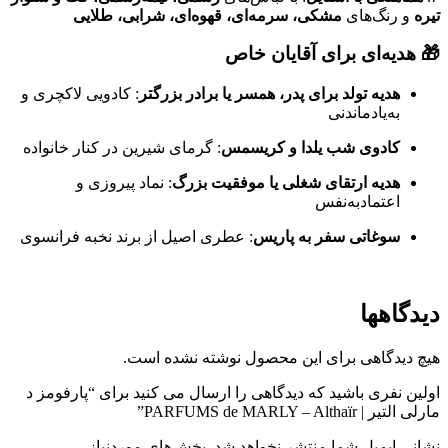
تیره
و رنگ‌های
مشکی، سرمه‌ای، قهوه‌ای، شرابی، طلایی
🎁 هدیه‌ای برای آقایان خاص
هدیه تولد برای پدر، همسر یا برادر بزرگتر
: کادویی لاکچری و
به‌یادماندنی
کادوی شب یلدا و کریسمس
: گرمای شیرین در کنار خانواده
هدیه ارتقای شغلی یا موفقیت بزرگ
: نماد پیروزی و
اعتمادبه‌نفس
سوغاتی سفر به پاریس
: عطری اصیل از برند نخبه فرانسوی
دیدگاهها
هیچ دیدگاهی برای این محصول نوشته نشده است.
اولین نفری باشید که دیدگاهی را ارسال می کنید برای “پارفومز د
مارلی التیر | PARFUMS de MARLY – Althaïr”
نشانی ایمیل شما منتشر نخواهد شد.
بخش‌های موردنیاز