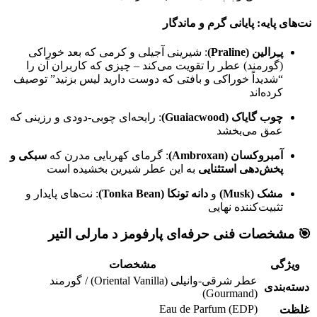
نت‌های پایه: پایانی گرم و ماندگار
پـِرالین (Praline)
: شیرینی آجیلی و کرمی که بعد خوراکی
(گورمند) عطر را تقویت می‌کند – چیزی که کاربران آن را
“شدیداً خوراکی و بافتی که دوست دارید لیس بزنید” توصیف
کرده‌اند
چوب گایاک (Guaiacwood)
: رایحه‌ای چوبی-دودی و رزینی که
عمق می‌بخشد
آمبروکسان (Ambroxan)
: گرمای کهربایی مدرن که
سبکی و
پخش‌دهی استثنایی
به این عطر شیرین بخشیده است
مشک (Musk)
و
دانه تونکا (Tonka Bean)
: نت‌های پایدار و
تثبیت‌کننده نهایی
🎯 مشخصات فنی حرفه‌ای پارفومز د مارلی التیر
ویژگی
مشخصات
عطر شرقی-وانیلی (Oriental Vanilla) / گورمند
دسته‌بندی
(Gourmand)
Eau de Parfum (EDP)
غلظت