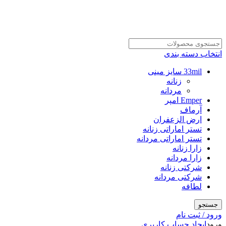
انتخاب دسته بندی
33mil سایز مینی
زنانه
مردانه
Emper امپر
آرماف
ارض الزعفران
تستر اماراتی زنانه
تستر اماراتی مردانه
زارا زنانه
زارا مردانه
شرکتی زنانه
شرکتی مردانه
لطافه
جستجو
ورود / ثبت نام
ورود
ایجاد حساب کاربری