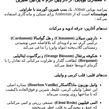
پیرامید بویایی Althaïr، یک
بمب شیرین-گورمند با طراوتی
هوشمندانه
است که از Ambroxan برای سبکی و ماندگاری استفاده
می‌کند
:
نت‌های آغازین: جرقه ادویه و مرکبات
دارچین سیلان (Cinnamon)
و
هل گواتمالا (Cardamom)
:
ترکیبی گرم، تند و ادویه‌ای که بلافاصله حس نوشیدنی
زمستانی گلاب‌پخته (مولد واین) را تداعی می‌کند
شکوفه پرتقال (Orange Blossom)
و
برگاموت ایتالیایی
(Bergamot)
: لطافت گلدار و طراوت مرکباتی که تعادل را با
گرمای ادویه‌ها حفظ می‌کند
نت‌های قلبی: قلب کرمی و وانیلی
وانیل بوربون ماداگاسکار (Bourbon Vanilla)
: ستاره اصلی
این عطر! وانیلی کرمی، غلیظ، شیرین و فوق‌العاده باکیفیت
که تا ساعتها روی پوست می‌ماند
المی فیلیپین (Elemi Resin)
: صمغی رزینی و کمی مرکباتی
که عمق و پیچیدگی به قلب عطر می‌بخشد