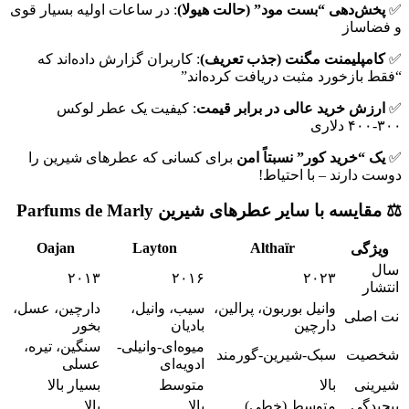
✅
پخش‌دهی “بست مود” (حالت هیولا)
: در ساعات اولیه بسیار قوی
و فضاساز
✅
کامپلیمنت مگنت (جذب تعریف)
: کاربران گزارش داده‌اند که
“فقط بازخورد مثبت دریافت کرده‌اند”
✅
ارزش خرید عالی در برابر قیمت
: کیفیت یک عطر لوکس
۳۰۰-۴۰۰ دلاری
✅
یک “خرید کور” نسبتاً امن
برای کسانی که عطرهای شیرین را
دوست دارند – با احتیاط!
⚖️ مقایسه با سایر عطرهای شیرین Parfums de Marly
Oajan
Layton
Althaïr
ویژگی
سال
۲۰۱۳
۲۰۱۶
۲۰۲۳
انتشار
وانیل بوربون، پرالین،
سیب، وانیل،
دارچین، عسل،
نت اصلی
دارچین
بادیان
بخور
میوه‌ای-وانیلی-
سنگین، تیره،
شخصیت
سبک-شیرین-گورمند
ادویه‌ای
عسلی
شیرینی
بالا
متوسط
بسیار بالا
پیچیدگی
متوسط (خطی)
بالا
بالا