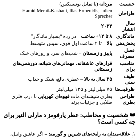
جنسیت
مردانه
(با تمایل یونیسکس)
Hamid Merati-Kashani, Ilias Ermenidis, Julien
طراحان
Sprecher
سال
۲۰۲۳
انتشار
ماندگاری
۸ تا ۱۲+ ساعت
– در رده “بسیار ماندگار”
پخش‌دهی
بالا
– تا ۲ ساعت اول قوی، سپس متوسط
فصل
پاییز و زمستان
– شب‌های سرد و روزهای خنک
مصرف
مناسب
قرارهای عاشقانه، مهمانی‌های شبانه، دورهمی‌های
برای
زمستانی
طیف
۲۵ سال به بالا
– عطری بالغ، شیک و جذاب
سنی
ظرفیت‌ها
۷۵ میلی‌لیتر و ۱۲۵ میلی‌لیتر
طراحی
بطری شیشه‌ای مات
قهوه‌ای-کهربایی
با درب فلزی
بطری
طلایی و جزئیات برند
👑 شخصیت و مخاطب: عطر پارفومز د مارلی التیر برای
چه کسی است؟
۱.
علاقه‌مندان به رایحه‌های شیرین و گورمند
– اگر عاشق وانیل،