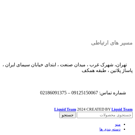
مسیر های ارتباطی
تهران، شهرک غرب ، میدان صنعت ، ابتدای خیابان سیمای ایران ،
پاساژ پلاتین ، طبقه همکف
شماره تماس: 09125150067 – 02186091375
Liquid Team
2024 CREATED BY
Team
Liquid
جستجو
منو
دسته بندی ها