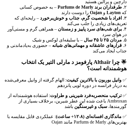
دارچین و پرالین هستید
۲.
طرفداران برند Parfums de Marly
– به خصوص کسانی
که
Layton
و
Oajan
را دوست دارند
۳.
افراد با شخصیت گرم، جذاب و خوش‌برخورد
– رایحه‌ای که
تعریف‌های زیادی را جلب می‌کند
۴.
برای شب‌های سرد پاییز و زمستان
– همراهی گرم و مستی‌آور
در هوای سرد
۵.
مردان ۲۵ تا ۴۵ سال
– با سلیقه‌ای لوکس و شیک
۶.
قرارهای عاشقانه و مهمانی‌های شبانه
– حضوری به‌یادماندنی و
جذاب ایجاد می‌کند
🌟 چرا Althaïr پارفومز د مارلی التیر یک انتخاب
هوشمندانه است؟
✅
وانیل بوربون با بالاترین کیفیت
: الهام گرفته از وانیل معرفی‌شده
به دربار فرانسه در دوره لویی پانزدهم
✅
ترکیب منحصربه‌فرد شیرینی و طراوت
: استفاده هوشمندانه از
Ambroxan باعث شده این عطر شیرین، برخلاف بسیاری از
گورمندها،
سبک و غیرسنگین
باشد
✅
ماندگاری افسانه‌ای (۸-۱۲+ ساعت)
: عملکردی قابل مقایسه با
بهترین‌های Parfums de Marly مانند Oajan