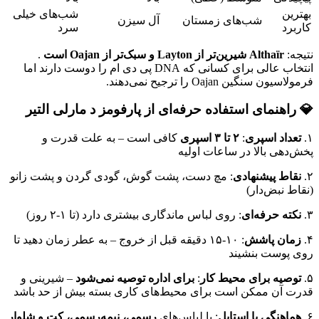
بهترین
شب‌های خیلی
شب‌های زمستان
آل سیزن
کاربرد
سرد
نتیجه:
Althaïr شیرین‌تر از Layton و سبک‌تر از Oajan است
.
انتخاب عالی برای کسانی که DNA پی دی ام را دوست دارند اما
فرمولاسیون سنگین Oajan را ترجیح نمی‌دهند.
💎 راهنمای استفاده حرفه‌ای از پارفومز د مارلی التیر
۱.
تعداد اسپری
:
۲ تا ۳ اسپری
کافی است – به علت قدرت و
پخش‌دهی بالا در ساعات اولیه
۲.
نقاط پیشنهادی
: مچ دست، پشت گوش، گودی گردن و پشت زانو
(نقاط نبض‌دار)
۳.
نکته حرفه‌ای
: روی لباس ماندگاری بیشتری دارد (تا ۱-۲ روز)
۴.
زمان پاشش
: ۱۰-۱۵ دقیقه قبل از خروج – به عطر زمان دهید تا
روی پوست بنشیند
۵.
توصیه برای محیط کار
:
برای اداره توصیه نمی‌شود
– شیرینی و
قدرت آن ممکن است برای محیط‌های کاری بسته بیش از حد باشد
۶.
هماهنگی با استایل
: با لباس‌های
رسمی، نیمه‌رسمی، کت و شلوار