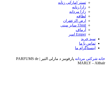
تستر اماراتی زنانه
زارا زنانه
زارا مردانه
لطافه
ارض الزعفران
33mil سایز مینی
آرماف
Emper امپر
سبد خرید
تماس با ما
اینستاگرام ما
خانه
شرکتی مردانه
پارفومز د مارلی التیر | PARFUMS de
MARLY – Althaïr