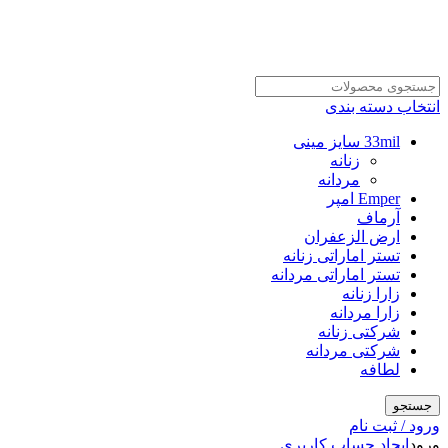
انتخاب دسته بندی
33mil سایز مینی
زنانه
مردانه
Emper امپر
آرماف
ارض الزعفران
تستر اماراتی زنانه
تستر اماراتی مردانه
زارا زنانه
زارا مردانه
شرکتی زنانه
شرکتی مردانه
لطافه
جستجو
ورود / ثبت نام
ورود
ایجاد حساب کاربری