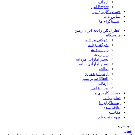
آرماف
Emper امپر
حساب کاربری من
تماس با ما
اینستاگرام ما
عطر ادکلن رایحه ایران زمین
فروشگاه
شرکتی مردانه
شرکتی زنانه
زارا مردانه
زارا زنانه
تستر اماراتی مردانه
تستر اماراتی زنانه
لطافه
ارض الزعفران
33mil سایز مینی
آرماف
Emper امپر
حساب کاربری من
تماس با ما
اینستاگرام ما
علاقه مندی
مقایسه
ورود / ثبت نام
سبد خرید
بستن