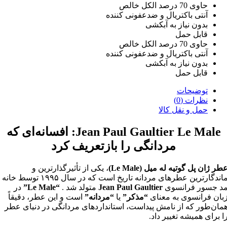
حاوی 70 درصد الکل خالص
آنتی باکتریال و ضدعفونی کننده
بدون نیاز به آبکشی
قابل حمل
حاوی 70 درصد الکل خالص
آنتی باکتریال و ضدعفونی کننده
بدون نیاز به آبکشی
قابل حمل
توضیحات
نظرات (0)
حمل و نقل کالا
Jean Paul Gaultier Le Male: افسانه‌ای که
مردانگی را بازتعریف کرد
طر ژان پل گوتیه له میل (Le Male)
، یکی از تأثیرگذارترین و
ماندگارترین عطرهای مردانه تاریخ است که در سال ۱۹۹۵ توسط خانه
د جسور فرانسوی
Jean Paul Gaultier
متولد شد
.
“Le Male”
در
بان فرانسوی به معنای
“مذکر”
یا
“مردانه”
است و این عطر، دقیقاً
مان‌طور که از نامش پیداست، استانداردهای مردانگی در دنیای عطر
ا برای همیشه تغییر داد.