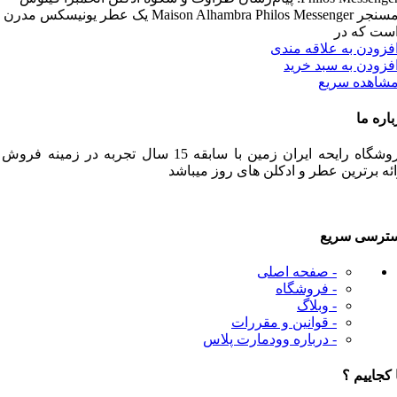
مسنجر Maison Alhambra Philos Messenger یک عطر یونیسکس مدرن
ست که در
فزودن به علاقه مندی
فزودن به سبد خرید
شاهده سریع
باره ما
فروشگاه رایحه ایران زمین با سابقه 15 سال تجربه در زمینه فرو
ائه برترین عطر و ادکلن های روز میباشد
ترسی سریع
- صفحه اصلی
- فروشگاه
- وبلاگ
- قوانین و مقررات
- درباره وودمارت پلاس
 کجاییم ؟