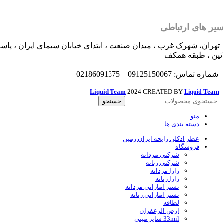
یر های ارتباطی
تهران، شهرک غرب ، میدان صنعت ، ابتدای خیابان سیمای ایران ، پاسا
اتین ، طبقه همکف
شماره تماس: 09125150067 – 02186091375
Liquid Team
2024 CREATED BY
Team
Liquid
جستجو
منو
دسته بندی ها
عطر ادکلن رایحه ایران زمین
فروشگاه
شرکتی مردانه
شرکتی زنانه
زارا مردانه
زارا زنانه
تستر اماراتی مردانه
تستر اماراتی زنانه
لطافه
ارض الزعفران
33mil سایز مینی