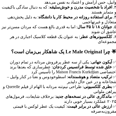
انیل، حس آرامش و اعتماد به نفس می‌دهد
۳
افراد با شخصیت مدرن و خوش‌سلیقه
: که به دنبال سادگی باکیفیت
 متمایز هستند
۴
برای استفاده روزانه در محیط کار یا دانشگاه
: به دلیل پخش‌دهی
تعادل و غیرتهاجمی
۵
جوانان ۱۸ تا ۳۵ سال
: اما به قدری بالغ هست که مردان مسن‌تر نیز
اشق آن شوند
۶
کلکسیونرهای عطر
: به عنوان یک قطعه کلاسیک اجباری در هر
جموعه‌ای
 چرا Le Male Original یک شاهکار بی‌زمان است؟
آیکون جهانی
: یکی از سه عطر پرفروش مردانه در تمام دوران
خلق شده توسط فرانسیس کردجان
: عطرسازی که بعدها برند
تصاصی Maison Francis Kurkdjian را تأسیس کرد
ترکیب متضاد و هوشمندانه
: اسطوخودوس و نعنا در کنار وانیل –
جاعانه و در عین حال دلپذیر
بطری کلکسیونی
: طراحی نیم‌تنه مردانه با الهام از فیلم Querelle و
یراهن ملوانی
ماندگاری عالی در نسخه‌های جدید
: برخلاف شایعات، فرمول‌های
۲۰ عملکرد بسیار خوبی دارند
ارزش عالی در برابر قیمت
: کیفیت یک عطر لوکس با قیمتی
قرون‌به‌صرفه