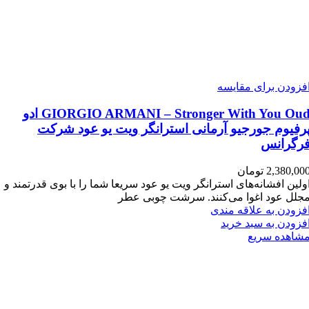
فزودن برای مقایسه
GIORGIO ARMANI – Stronger With You Oud ادو
رفیوم جورجیو آرمانی استرانگر ویت یو عود شرکت
رگرانس
2,380,00
تومان
ولین افشانه‌های استرانگر ویت یو عود سریعا شما را با بوی قدرتمند و
جلل عود اغوا می‌کنند. سرشت چوبی عطر
فزودن به علاقه مندی
فزودن به سبد خرید
شاهده سریع