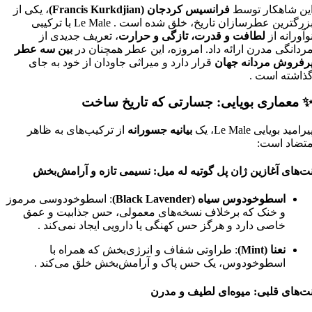
ین شاهکار توسط
فرانسیس کردجان (Francis Kurkdjian)
، یکی از
زرگترین عطرسازان تاریخ، خلق شده است
. Le Male با ترکیبی
وآورانه از
لطافت و قدرت، تازگی و حرارت
، تعریف جدیدی از
ردانگی مدرن ارائه داد. امروزه، این عطر همچنان در
بین سه عطر
رفروش مردانه جهان
قرار دارد و میراثی جاودان از خود به جای
ذاشته است
.
 معماری بویایی: جسارتی که تاریخ ساخت
یرامید بویایی Le Male، یک
بیانیه جسورانه
از ترکیب‌های به ظاهر
تضاد است:
ت‌های آغازین ژان پل گوتیه له میل: نسیمی تازه و آرامش‌بخش
اسطوخودوس سیاه (Black Lavender)
: اسطوخودوسی مرموز
و خنک که برخلاف نسخه‌های معمولی، حس جذابیت و عمق
خاصی دارد و هرگز حس کهنگی یا دارویی ایجاد نمی‌کند
.
نعنا (Mint)
: طراوتی شفاف و انرژی‌بخش که همراه با
اسطوخودوس، یک حس پاک و آرامش‌بخش خلق می‌کند
.
ت‌های قلبی: میوه‌ای لطیف و مدرن