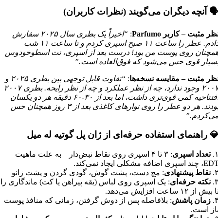
️ آنچه دیگران می‌گویند (نظرات کاربران)
ظر مثبت – کاربر Parfumo
:
“اخیراً یک بطری سال ۲۰۲۵ سفارش
دادم. عطر را ساعت ۱۱ صبح اسپری کردم و تا ساعت ۱۱ شب
مچنان روی پوست من بود! درست بعد از اسپری، نت اسطوخودوس
سیار قوی حس می‌شود که فوق‌العاده است.”
ظر مثبت – مقایسه نسخه‌ها
:
“تفاوت قابل توجهی بین بطری ۲۰۲۵ و
۲۰۰۷ وجود ندارد، چه از نظر عملکرد و چه از نظر رایحه. بطری ۲۰۰۷
افتتاحیه کمی قوی‌تری داشت، اما بعد از ۳۰-۶۰ دقیقه هر دو یکسان
بودند. هر دو عطر را روی نوارهای کاغذی بعد از ۳ روز همچنان حس
ی‌کردم.”
 راهنمای استفاده حرفه‌ای از ژان پل گوتیه له میل
۱
تعداد اسپری
: ۳ تا ۴ اسپری روی نقاط نبض‌دار – به علت ماهیت
، چند اسپری اضافه مشکلی ایجاد نمی‌کند.
۲
نقاط پیشنهادی
: مچ دست، پشت گوش، گودی گردن و پشت زانو
۳
نکته حرفه‌ای
: یک اسپری روی لباس (یقه پیراهن یا کت) ماندگاری را
 بیش از ۱۲ ساعت افزایش می‌دهد.
۴
زمان پاشش
: بلافاصله پس از دوش گرفتن، زمانی که منافذ پوست
از است.