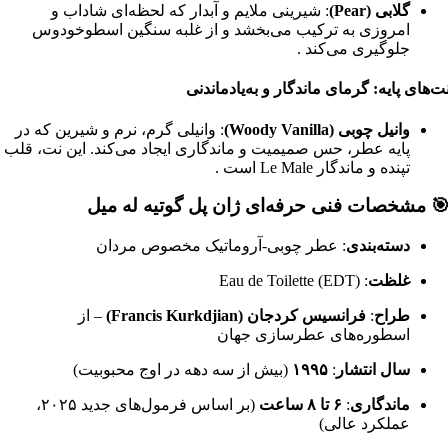
گلابی (Pear)
: شیرینی ملایم و آبدار که لحظه‌ای شاداب و
امروزی به ترکیب می‌بخشد و از غلبه سنگین اسطوخودوس
جلوگیری می‌کند
.
ت‌های پایه: گرمای ماندگار و به‌یادماندنی
وانیل چوبی (Woody Vanilla)
: وانیلی گرم، نرم و شیرین که در
پایه عطر، حس صمیمیت و ماندگاری ایجاد می‌کند. این نت، قلب
تپنده و ماندگار Le Male است
.
 مشخصات فنی حرفه‌ای ژان پل گوتیه له میل
دسته‌بندی
: عطر چوبی-آروماتیک مخصوص مردان
غلظت
: Eau de Toilette (EDT)
طراح
:
فرانسیس کردجان (Francis Kurkdjian)
– از
اسطوره‌های عطرسازی جهان
سال انتشار
:
۱۹۹۵
(بیش از سه دهه در اوج محبوبیت)
ماندگاری
:
۶ تا ۸ ساعت
(بر اساس فرمول‌های جدید ۲۰۲۵،
عملکرد عالی)