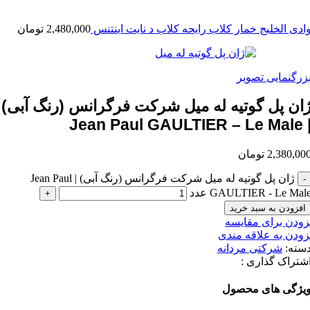
ادی الخلیج خمار کلاب رایحه کلاب د نایت اینتنس
2,480,000
تومان
زرگنمایی تصویر
ان پل گوتیه له میل شرکت فرگرانس (رنگ آبی)
| Jean Paul GAULTIER – Le
2,380,00
تومان
ژان پل گوتیه له میل شرکت فرگرانس (رنگ آبی) | Jean Paul
GAULTIER - Le Mal عدد
افزودن به سبد خرید
زودن برای مقایسه
زودن به علاقه مندی
سته:
شرکتی مردانه
شتراک گذاری :
یژگی های محصول