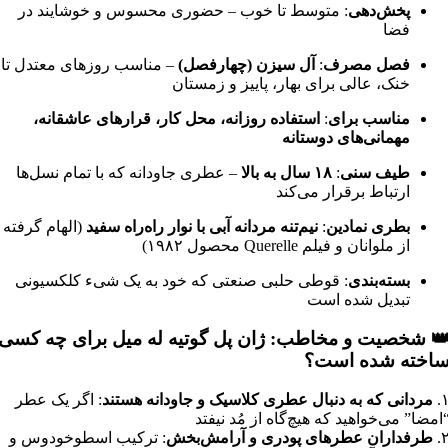
پخش‌دهی
: متوسط تا خوب – حضوری محسوس و خوشایند در
فضا
فصل مصرف
:
آل سیزن (چهارفصل)
– مناسب روزهای معتدل تا
خنک، عالی برای بهار، پاییز و زمستان
مناسب برای
:
استفاده روزانه، محل کار، قرارهای عاشقانه،
مهمانی‌های دوستانه
طیف سنی
:
۱۸ سال به بالا
– عطری جاودانه که با تمام نسل‌ها
ارتباط برقرار می‌کند
بطری نمادین
:
نیم‌تنه مردانه آبی با نوار راه‌راه سفید
(الهام گرفته
از ملوانان و فیلم Querelle محصول ۱۹۸۲)
بسته‌بندی
: قوطی حلبی صنعتی که خود به یک شیء کلکسیونی
تبدیل شده است
 شخصیت و مخاطب: ژان پل گوتیه له میل برای چه کسی
اخته شده است؟
۱
مردانی که به دنبال عطری کلاسیک و جاودانه هستند
: اگر یک عطر
امضا” می‌خواهید که هیچ‌گاه از مُد نیفتد
۲
طرفداران عطرهای پودری و آرامش‌بخش
: ترکیب اسطوخودوس و