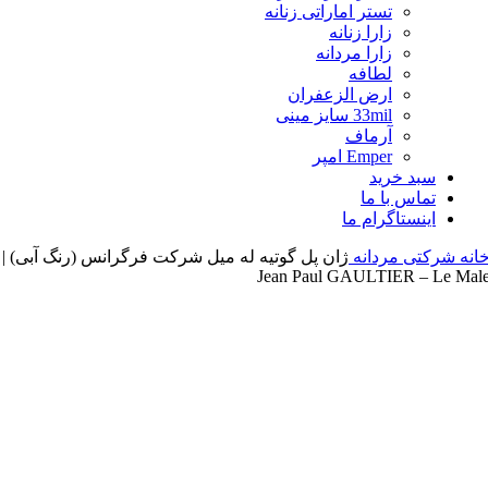
تستر اماراتی زنانه
زارا زنانه
زارا مردانه
لطافه
ارض الزعفران
33mil سایز مینی
آرماف
Emper امپر
سبد خرید
تماس با ما
اینستاگرام ما
انه
شرکتی مردانه
ژان پل گوتیه له میل شرکت فرگرانس (رنگ آبی) |
Jean Paul GAULTIER – Le Mal