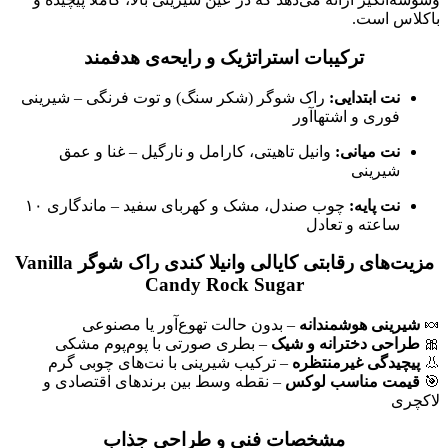
باکلاس است.
ترکیبات استراتژیک و رایحه‌ی هدفمند
نت ابتدایی:
راک شوگر (شکر سنگ) و توت فرنگی – شیرینی
فوری و اشتهاآور
نت میانی:
وانیل تاهیتی، کارامل و نارگیل – غنا و عمق
شیرینی
نت پایه:
چوب صندل، مشک و کهربای سفید – ماندگاری ۱۰
ساعته و تعادل
مزیت‌های رقابتی کایالی وانیلا کندی راک شوگر Vanilla
Candy Rock Sugar
🍬
شیرینی هوشمندانه
– بدون حالت تهوع‌آور یا مصنوعی
🎀
طراحی دخترانه و شیک
– بطری صورتی با پوم‌پوم مشکی
👃
پیچیدگی غیرمنتظره
– ترکیب شیرینی با نت‌های چوبی گرم
🎯
قیمت مناسب لوکس
– نقطه وسط بین برندهای اقتصادی و
لاکچری
مشخصات فنی و طراحی جذاب