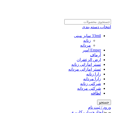
انتخاب دسته بندی
33mil سایز مینی
زنانه
مردانه
Emper امپر
آرماف
ارض الزعفران
تستر اماراتی زنانه
تستر اماراتی مردانه
زارا زنانه
زارا مردانه
شرکتی زنانه
شرکتی مردانه
لطافه
جستجو
ورود / ثبت نام
ورود
ایجاد حساب کاربری