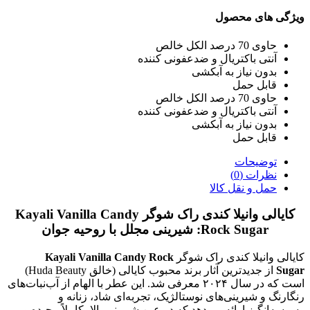
ویژگی های محصول
حاوی 70 درصد الکل خالص
آنتی باکتریال و ضدعفونی کننده
بدون نیاز به آبکشی
قابل حمل
حاوی 70 درصد الکل خالص
آنتی باکتریال و ضدعفونی کننده
بدون نیاز به آبکشی
قابل حمل
توضیحات
نظرات (0)
حمل و نقل کالا
کایالی وانیلا کندی راک شوگر Kayali Vanilla Candy
Rock Sugar: شیرینی مجلل با روحیه جوان
کایالی وانیلا کندی راک شوگر
Kayali Vanilla Candy Rock
Sugar
از جدیدترین آثار برند محبوب کایالی (خالق Huda Beauty)
است که در سال ۲۰۲۴ معرفی شد. این عطر با الهام از آب‌نبات‌های
رنگارنگ و شیرینی‌های نوستالژیک، تجربه‌ای شاد، زنانه و
وسوسه‌انگیز ارائه می‌دهد که در عین شیرینی بالا، کاملاً پیچیده و