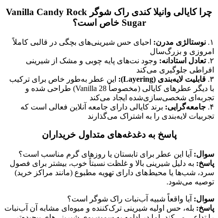
چرا کایالی وانیلا کندی راک شوگر Vanilla Candy Rock
Sugar خاص است؟
۱.
نوستالژی مدرن:
احیای حس شیرینی‌های بچگی در قالبی کاملاً
امروزی و بزرگ‌سال
۲.
تعادل استادانه:
وجود نت‌های پایه چوبی و مشک از شیرینی
افراطی جلوگیری می‌کند
۳.
قابلیت لایه‌بندی (Layering):
این عطر به‌طور خاص برای ترکیب
با دیگر عطرهای کایالی (مخصوصاً Vanilla 28) طراحی شده و
تجربه‌ای شخصی‌سازی‌شده ایجاد می‌کند
۴.
جامعه‌گرایی:
برند کایالی دارای جامعه آنلاین فعالی است که
تجربیات لایه‌بندی را به اشتراک می‌گذارند
پاسخ به دغدغه‌های متداول خریداران
سوال:
آیا این عطر برای تابستان یا روزهای گرم مناسب است؟
پاسخ:
به دلیل شیرینی بالا و غلظت نسبتاً خوب، بیشتر برای فصول
سرد، شب‌ها یا محیط‌های دارای تهویه مطبوع (مانند مراکز خرید)
توصیه می‌شود.
سوال:
آیا واقعاً شبیه آب‌نبات راک شوگر است؟
پاسخ:
بله، حس اولیه شیرینی ترک‌کننده و میوه‌ای مشابه آن آب‌نبات
را تداعی می‌کند، اما در ادامه به سمت بوی شیرینی‌های پیچیده‌تر