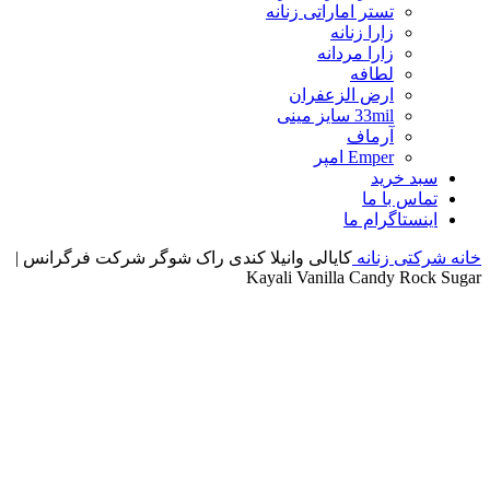
تستر اماراتی زنانه
زارا زنانه
زارا مردانه
لطافه
ارض الزعفران
33mil سایز مینی
آرماف
Emper امپر
سبد خرید
تماس با ما
اینستاگرام ما
خانه
شرکتی زنانه
کایالی وانیلا کندی راک شوگر شرکت فرگرانس |
Kayali Vanilla Candy Rock Sugar