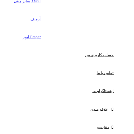
33mil سایز مینی
آرماف
Emper امپر
حساب کاربری من
تماس با ما
اینستاگرام ما
علاقه مندی
مقایسه