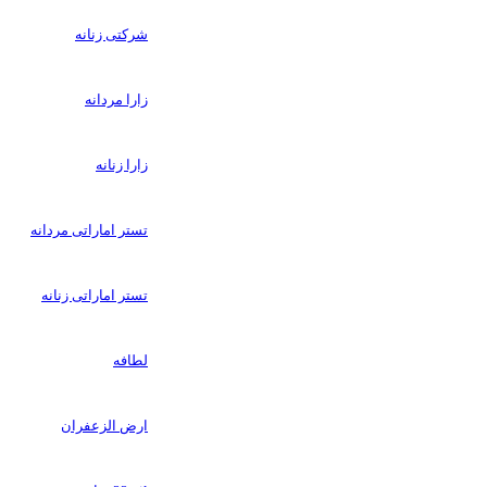
شرکتی زنانه
زارا مردانه
زارا زنانه
تستر اماراتی مردانه
تستر اماراتی زنانه
لطافه
ارض الزعفران