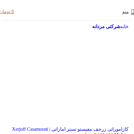
منو
0
تومان
خانه
شرکتی مردانه
کازاموراتی زرجف مفیستو تستر اماراتی | Xerjoff Casamorati