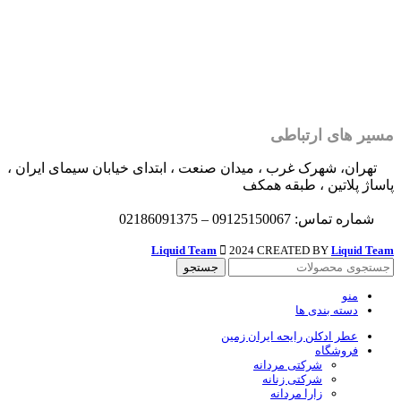
مسیر های ارتباطی
تهران، شهرک غرب ، میدان صنعت ، ابتدای خیابان سیمای ایران ،
پاساژ پلاتین ، طبقه همکف
شماره تماس: 09125150067 – 02186091375
Liquid Team
2024 CREATED BY
Team
Liquid
جستجو
منو
دسته بندی ها
عطر ادکلن رایحه ایران زمین
فروشگاه
شرکتی مردانه
شرکتی زنانه
زارا مردانه