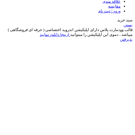
علاقه مندی
مقایسه
ورود / ثبت نام
سبد خرید
بستن
قالب وودمارت پلاس دارای اپلیکیشن اندروید اختصاصی ( حرفه ای فروشگاهی )
میباشد ، دموی این اپلیکیشن را میتوانید
ازینجا دانلود نمایید
پذیرفتن