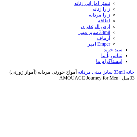
تستر اماراتی زنانه
زارا زنانه
زارا مردانه
لطافه
ارض الزعفران
33mil سایز مینی
آرماف
Emper امپر
سبد خرید
تماس با ما
اینستاگرام ما
خانه
33mil سایز مینی
مردانه
آمواج جورنی مردانه (آمواژ ژورنی)
33میل | AMOUAGE Journey for Men