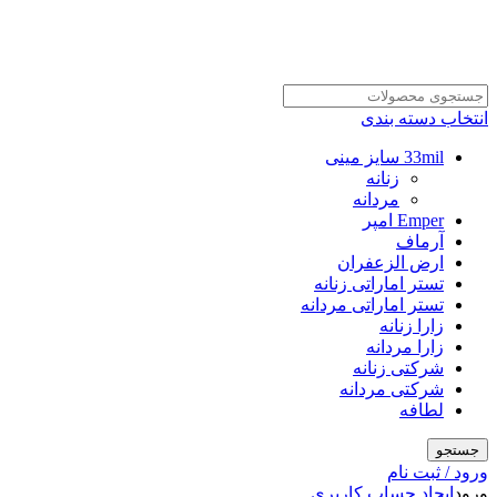
انتخاب دسته بندی
33mil سایز مینی
زنانه
مردانه
Emper امپر
آرماف
ارض الزعفران
تستر اماراتی زنانه
تستر اماراتی مردانه
زارا زنانه
زارا مردانه
شرکتی زنانه
شرکتی مردانه
لطافه
جستجو
ورود / ثبت نام
ورود
ایجاد حساب کاربری