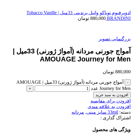
ادوپرفیوم توباکو وانیل برندینی 33میل | Tobacco Vanille
BRANDINI
880,000
تومان
بزرگنمایی تصویر
آمواج جورنی مردانه (آمواژ ژورنی) 33میل |
AMOUAGE Journey for Men
880,000
تومان
آمواج جورنی مردانه (آمواژ ژورنی) 33میل | AMOUAGE
Journey for Men عدد
افزودن به سبد خرید
افزودن برای مقایسه
افزودن به علاقه مندی
دسته:
33mil سایز مینی
,
مردانه
اشتراک گذاری :
ویژگی های محصول