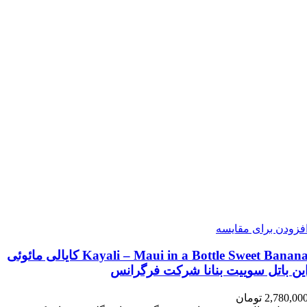
فزودن برای مقایسه
Kayali – Maui in a Bottle Sweet Banana کایالی مائوئی
ین باتل سوییت بنانا شرکت فرگرانس
2,780,00
تومان