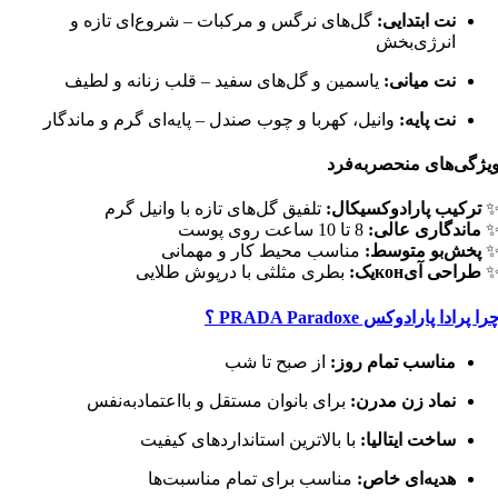
نت ابتدایی:
گل‌های نرگس و مرکبات – شروع‌ای تازه و
انرژی‌بخش
نت میانی:
یاسمین و گل‌های سفید – قلب زنانه و لطیف
نت پایه:
وانیل، کهربا و چوب صندل – پایه‌ای گرم و ماندگار
یژگی‌های منحصربه‌فرد
ترکیب پارادوکسیکال:
تلفیق گل‌های تازه با وانیل گرم
ماندگاری عالی:
8 تا 10 ساعت روی پوست
پخش‌بو متوسط:
مناسب محیط کار و مهمانی
طراحی آیконیک:
بطری مثلثی با درپوش طلایی
را پرادا پارادوکس PRADA Paradoxe ؟
مناسب تمام روز:
از صبح تا شب
نماد زن مدرن:
برای بانوان مستقل و بااعتمادبه‌نفس
ساخت ایتالیا:
با بالاترین استانداردهای کیفیت
هدیه‌ای خاص:
مناسب برای تمام مناسبت‌ها