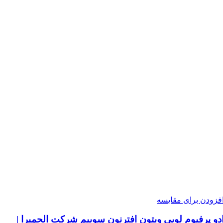
فزودن برای مقایسه
دو پرفیوم لویی ویتون افترنون سوییم شرکت الحمبرا |