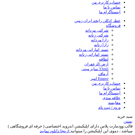
حساب کاربری من
تماس با ما
اینستاگرام ما
عطر ادکلن رایحه ایران زمین
فروشگاه
شرکتی مردانه
شرکتی زنانه
زارا مردانه
زارا زنانه
تستر اماراتی مردانه
تستر اماراتی زنانه
لطافه
ارض الزعفران
33mil سایز مینی
آرماف
Emper امپر
حساب کاربری من
تماس با ما
اینستاگرام ما
علاقه مندی
مقایسه
ورود / ثبت نام
سبد خرید
بستن
قالب وودمارت پلاس دارای اپلیکیشن اندروید اختصاصی ( حرفه ای فروشگاهی )
میباشد ، دموی این اپلیکیشن را میتوانید
ازینجا دانلود نمایید