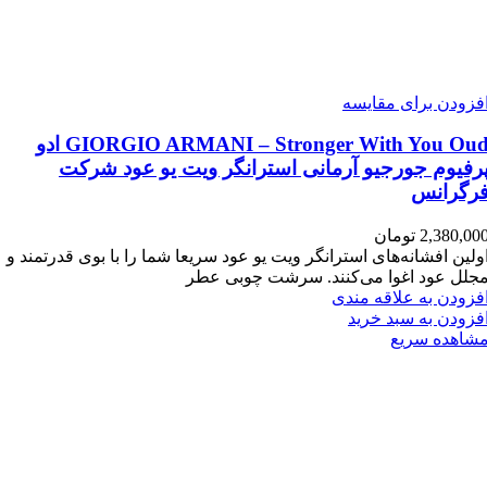
فزودن برای مقایسه
GIORGIO ARMANI – Stronger With You Oud ادو
رفیوم جورجیو آرمانی استرانگر ویت یو عود شرکت
رگرانس
2,380,00
تومان
ولین افشانه‌های استرانگر ویت یو عود سریعا شما را با بوی قدرتمند و
جلل عود اغوا می‌کنند. سرشت چوبی عطر
فزودن به علاقه مندی
فزودن به سبد خرید
شاهده سریع