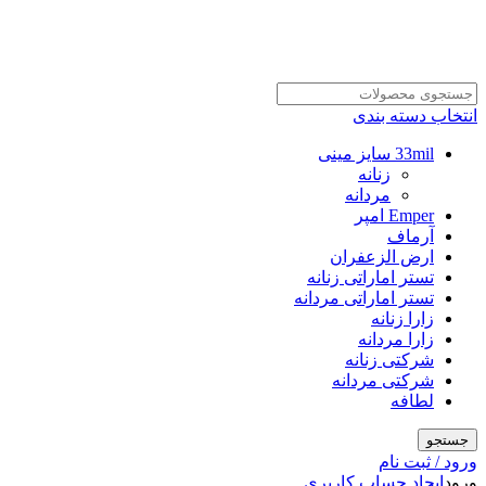
انتخاب دسته بندی
33mil سایز مینی
زنانه
مردانه
Emper امپر
آرماف
ارض الزعفران
تستر اماراتی زنانه
تستر اماراتی مردانه
زارا زنانه
زارا مردانه
شرکتی زنانه
شرکتی مردانه
لطافه
جستجو
ورود / ثبت نام
ورود
ایجاد حساب کاربری