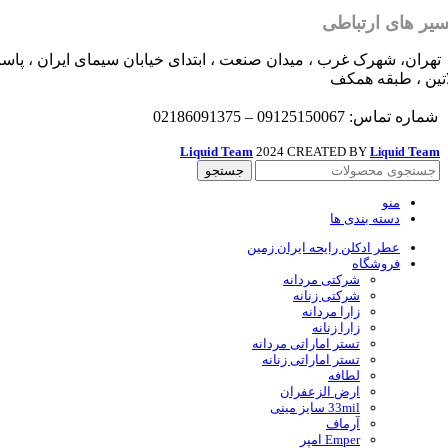
یر های ارتباطی
تهران، شهرک غرب ، میدان صنعت ، ابتدای خیابان سیمای ایران ، پاسا
اتین ، طبقه همکف
شماره تماس: 09125150067 – 02186091375
Liquid Team
2024 CREATED BY
Team
Liquid
جستجو
منو
دسته بندی ها
عطر ادکلن رایحه ایران زمین
فروشگاه
شرکتی مردانه
شرکتی زنانه
زارا مردانه
زارا زنانه
تستر اماراتی مردانه
تستر اماراتی زنانه
لطافه
ارض الزعفران
33mil سایز مینی
آرماف
Emper امپر