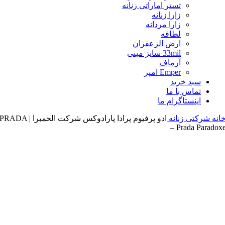
تستر اماراتی زنانه
زارا زنانه
زارا مردانه
لطافه
ارض الزعفران
33mil سایز مینی
آرماف
Emper امپر
سبد خرید
تماس با ما
اینستاگرام ما
انه
شرکتی زنانه
ادو پرفیوم پرادا پارادوکس شرکت الحمبرا | PRADA
– Prada Paradox