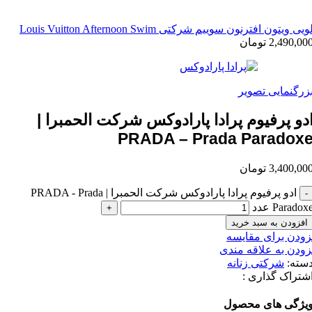
ویی ویتون افترنون سوییم شرکتی Louis Vuitton Afternoon Swim
2,490,00
تومان
زرگنمایی تصویر
دو پرفیوم پرادا پارادوکس شرکت الحمبرا |
PRADA – Prada Paradox
3,400,00
تومان
ادو پرفیوم پرادا پارادوکس شرکت الحمبرا | PRADA - Prada
Paradox عدد
افزودن به سبد خرید
زودن برای مقایسه
زودن به علاقه مندی
سته:
شرکتی زنانه
شتراک گذاری :
یژگی های محصول