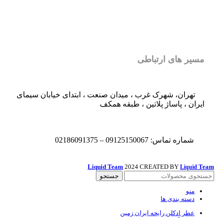
مسیر های ارتباطی
تهران، شهرک غرب ، میدان صنعت ، ابتدای خیابان سیمای
ایران ، پاساژ پلاتین ، طبقه همکف
شماره تماس: 09125150067 – 02186091375
Liquid Team
2024 CREATED BY
Team
Liquid
جستجو
منو
دسته بندی ها
عطر ادکلن رایحه ایران زمین