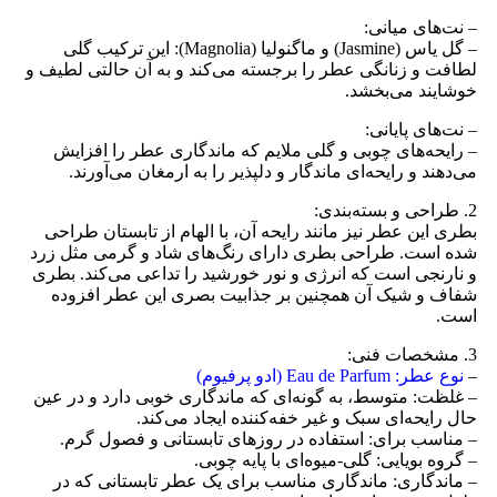
– نت‌های میانی:
– گل یاس (Jasmine) و ماگنولیا (Magnolia): این ترکیب گلی
لطافت و زنانگی عطر را برجسته می‌کند و به آن حالتی لطیف و
خوشایند می‌بخشد.
– نت‌های پایانی:
– رایحه‌های چوبی و گلی ملایم که ماندگاری عطر را افزایش
می‌دهند و رایحه‌ای ماندگار و دلپذیر را به ارمغان می‌آورند.
2. طراحی و بسته‌بندی:
بطری این عطر نیز مانند رایحه آن، با الهام از تابستان طراحی
شده است. طراحی بطری دارای رنگ‌های شاد و گرمی مثل زرد
و نارنجی است که انرژی و نور خورشید را تداعی می‌کند. بطری
شفاف و شیک آن همچنین بر جذابیت بصری این عطر افزوده
است.
3. مشخصات فنی:
–
نوع عطر: Eau de Parfum (ادو پرفیوم)
– غلظت: متوسط، به گونه‌ای که ماندگاری خوبی دارد و در عین
حال رایحه‌ای سبک و غیر خفه‌کننده ایجاد می‌کند.
– مناسب برای: استفاده در روزهای تابستانی و فصول گرم.
– گروه بویایی: گلی-میوه‌ای با پایه چوبی.
– ماندگاری: ماندگاری مناسب برای یک عطر تابستانی که در