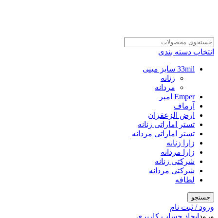
انتخاب دسته بندی
33mil سایز مینی
زنانه
مردانه
Emper امپر
آرماف
ارض الزعفران
تستر اماراتی زنانه
تستر اماراتی مردانه
زارا زنانه
زارا مردانه
شرکتی زنانه
شرکتی مردانه
لطافه
جستجو
ورود / ثبت نام
ورود
ایجاد حساب کاربری