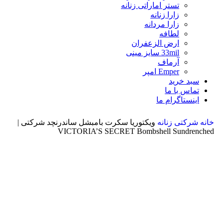
تستر اماراتی زنانه
زارا زنانه
زارا مردانه
لطافه
ارض الزعفران
33mil سایز مینی
آرماف
Emper امپر
سبد خرید
تماس با ما
اینستاگرام ما
خانه
شرکتی زنانه
ویکتوریا سکرت بامبشل ساندرنچد شرکتی |
VICTORIA’S SECRET Bombshell Sundrenched