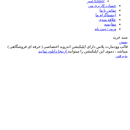
Emper امپر
حساب کاربری من
تماس با ما
اینستاگرام ما
علاقه مندی
مقایسه
ورود / ثبت نام
سبد خرید
بستن
قالب وودمارت پلاس دارای اپلیکیشن اندروید اختصاصی ( حرفه ای فروشگاهی )
میباشد ، دموی این اپلیکیشن را میتوانید
ازینجا دانلود نمایید
پذیرفتن