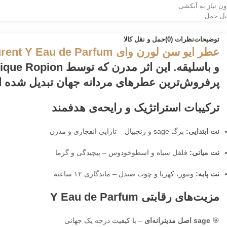
ون نیاز به آبکشی
بل حمل
توضیحات
نظرات (0)
حمل و نقل کالا
عطر ایو سن لورن وای
urent Y Eau de Parfum
و با‌سلیقه. این اثر مدرن که توسط
ique Ropion
پرفروش‌ترین عطرهای مردانه جهان تبدیل شده 
ترکیبات استراتژیک و رایحه‌ی هدفمند
نت ابتدایی:
برگ sage و زنجبیال – تازایی انفجاری و مدرن
نت میانی:
فلفل سیاه و اسطوخودوس – پیچیدگی و گرما
نت پایه:
وتیور، کهربا و چوب صندل – ماندگاری ۱۲ ساعته
مزیت‌های رقابتی Y Eau de Parfum
🎯
sage اصل مدیترانه‌ای
– با کیفیت درجه یک جهانی