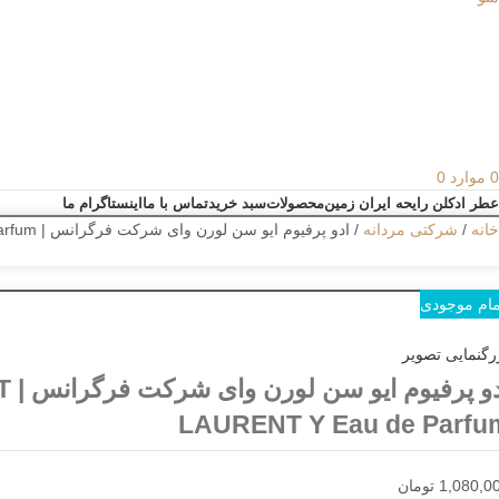
0
موارد
0
عطر ادکلن رایحه ایران زمین
محصولات
سبد خرید
تماس با ما
اینستاگرام ما
خانه
شرکتی مردانه
ادو پرفیوم ایو سن لورن وای شرکت فرگرانس | YVES SAINT LAURENT Y Eau de Parfum
مام موجودی
رگنمایی تصویر
ادو 
LAURENT Y Eau de Parfu
1,080,0
تومان