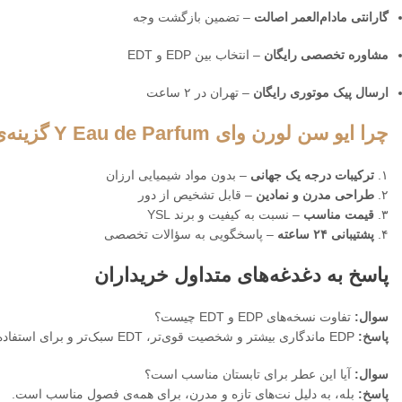
گارانتی مادام‌العمر اصالت
– تضمین بازگشت وجه
مشاوره تخصصی رایگان
– انتخاب بین EDP و EDT
ارسال پیک موتوری رایگان
– تهران در ۲ ساعت
چرا ایو سن لورن وای Y Eau de Parfum گزینه‌ی برتر است؟
۱.
ترکیبات درجه یک جهانی
– بدون مواد شیمیایی ارزان
۲.
طراحی مدرن و نمادین
– قابل تشخیص از دور
۳.
قیمت مناسب
– نسبت به کیفیت و برند YSL
۴.
پشتیبانی ۲۴ ساعته
– پاسخگویی به سؤالات تخصصی
پاسخ به دغدغه‌های متداول خریداران
سوال:
تفاوت نسخه‌های EDP و EDT چیست؟
پاسخ:
EDP ماندگاری بیشتر و شخصیت قوی‌تر، EDT سبک‌تر و برای استفاده روزانه
سوال:
آیا این عطر برای تابستان مناسب است؟
پاسخ:
بله، به دلیل نت‌های تازه و مدرن، برای همه‌ی فصول مناسب است.