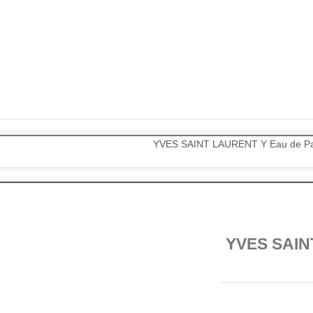
پرفیوم ایو سن لورن وای شرکت فرگرانس | YVES SAINT