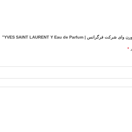
YVES SAINT LAURENT Y Eau de Parfum”
*
د