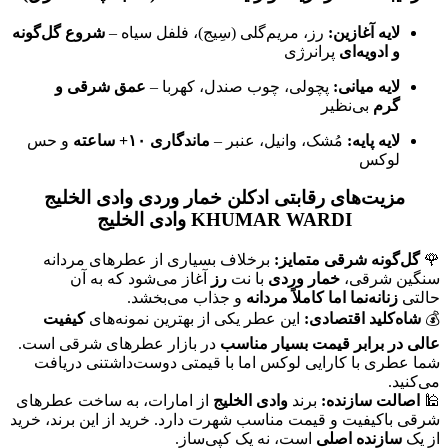
لایه آغازین:
رز، مریم‌گلی (سِیج)، فلفل سیاه –
شروع گل‌گونه
و ادویه‌ای
پرانرژی
لایه میانی:
پچولی، چوب صندل، کهربا –
عمق شرقی و
گرم
بی‌نظیر
لایه پایه:
مُشک، وانیل، عنبر –
ماندگاری ۱۰+ ساعته
و حس
لوکس
مزیت‌های رقابتی ادکلن خمار وردی وادی الخلیج
KHUMAR WARDI وادی الخلیج
🌹
گل‌گونه شرقی متمایز:
برخلاف بسیاری از عطرهای مردانه
سنگین شرقی،
خمار وردی
با نت
رز
آغاز می‌شود که به آن
حالتی
زنانه‌نما اما کاملاً مردانه
و جذاب می‌بخشد.
💰
شاه‌کلید اقتصادی:
این عطر یکی از بهترین نمونه‌های
کیفیت
عالی در برابر قیمت بسیار مناسب
در بازار عطرهای شرقی است.
شما عطری با کارایی لوکس اما با قیمتی دوست‌داشتنی دریافت
می‌کنید.
🕌
اصالت سازنده:
برند
وادی الخلیج
از امارات، به ساخت عطرهای
شرقی باکیفیت و قیمت مناسب شهرت دارد. خرید از این برند، خرید
از یک
سازنده اصلی
است، نه یک کپی‌ساز.