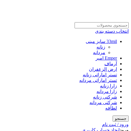
انتخاب دسته بندی
33mil سایز مینی
زنانه
مردانه
Emper امپر
آرماف
ارض الزعفران
تستر اماراتی زنانه
تستر اماراتی مردانه
زارا زنانه
زارا مردانه
شرکتی زنانه
شرکتی مردانه
لطافه
جستجو
ورود / ثبت نام
ورود
ایجاد حساب کاربری