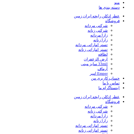
منو
دسته بندی ها
عطر ادکلن رایحه ایران زمین
فروشگاه
شرکتی مردانه
شرکتی زنانه
زارا مردانه
زارا زنانه
تستر اماراتی مردانه
تستر اماراتی زنانه
لطافه
ارض الزعفران
33mil سایز مینی
آرماف
Emper امپر
حساب کاربری من
تماس با ما
اینستاگرام ما
عطر ادکلن رایحه ایران زمین
فروشگاه
شرکتی مردانه
شرکتی زنانه
زارا مردانه
زارا زنانه
تستر اماراتی مردانه
تستر اماراتی زنانه