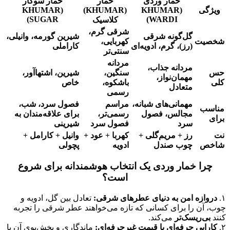
خمار وردی
خمار
خمار سوگار
ویژگی
(KHUMAR
(KHUMAR)
(KHUMAR
SUGAR)
WARDI)
کلاسیک
شرقی گرم،
گل‌گونه شرقی
شیرین گورمه، وانیلی،
شخصیت
کهربایی،
(رز)، گرم، ادویه‌ای
کاراملی
سنتی‌تر
مردانه
مردانه جذاب،
حس
سنگین،
شیرین، اشتهاآور،
مهمان‌نواز،
کلی
باشکوه،
خاص
متعادل
رسمی
مهمانی‌های شبانه،
مراسم
فصول سرد، شب،
مناسب
مجالس، فصول
رسمی‌تر،
برای علاقه‌مندان به
برای
سرد
فصول سرد
شیرینی
نت
رز + مریم‌گلی +
کهربا + عود +
وانیل + کارامل +
شاخص
چوب صندل
ادویه
پچولی
چرا خمار وردی یک انتخاب هوشمندانه برای شروع
است؟
۱.
دروازه امن به دنیای عطرهای شرقی:
تعادل بین گل، ادویه و
چوب، آن را برای کسانی که تازه می‌خواهند عطر شرقی را تجربه
کنند
بی‌ریسک‌تر
می‌کند.
۲.
کارایی حرفه‌ای با قیمت غیرحرفه‌ای:
ماندگاری و پخش‌بوی آن با