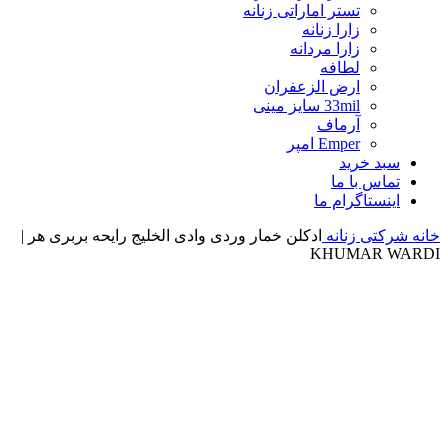
تستر اماراتی زنانه
زارا زنانه
زارا مردانه
لطافه
ارض الزعفران
33mil سایز مینی
آرماف
Emper امپر
سبد خرید
تماس با ما
اینستاگرام ما
خانه
شرکتی زنانه
ادکلن خمار وردی وادی الخلیج رایحه بربری هر |
KHUMAR WARDI