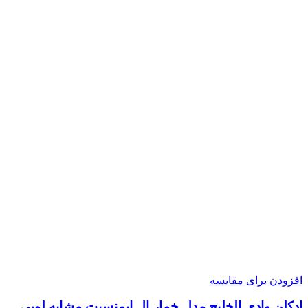
افزودن برای مقایسه
ادکلن وادی الخلیج مدل خمار ال ایمنسیت مشابه لویی