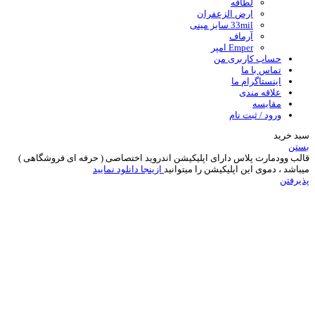
لطافه
ارض الزعفران
33mil سایز مینی
آرماف
Emper امپر
حساب کاربری من
تماس با ما
اینستاگرام ما
علاقه مندی
مقایسه
ورود / ثبت نام
سبد خرید
بستن
قالب وودمارت پلاس دارای اپلیکیشن اندروید اختصاصی ( حرفه ای فروشگاهی )
میباشد ، دموی این اپلیکیشن را میتوانید
ازینجا دانلود نمایید
پذیرفتن