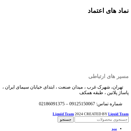
نماد های اعتماد
مسیر های ارتباطی
تهران، شهرک غرب ، میدان صنعت ، ابتدای خیابان سیمای ایران ،
پاساژ پلاتین ، طبقه همکف
شماره تماس: 09125150067 – 02186091375
Liquid Team
2024 CREATED BY
Team
Liquid
جستجو
منو