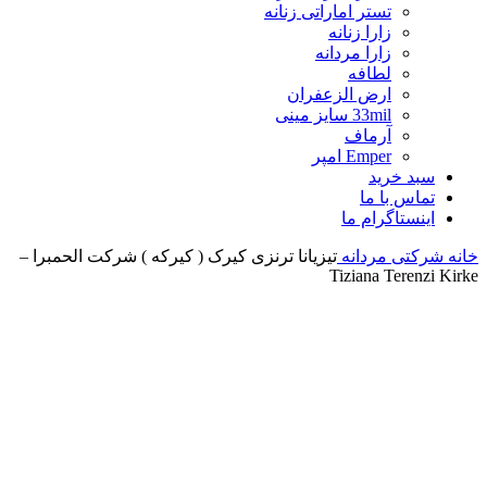
تستر اماراتی زنانه
زارا زنانه
زارا مردانه
لطافه
ارض الزعفران
33mil سایز مینی
آرماف
Emper امپر
سبد خرید
تماس با ما
اینستاگرام ما
خانه
شرکتی مردانه
تیزیانا ترنزی کیرک ( کیرکه ) شرکت الحمبرا –
Tiziana Terenzi Kirke