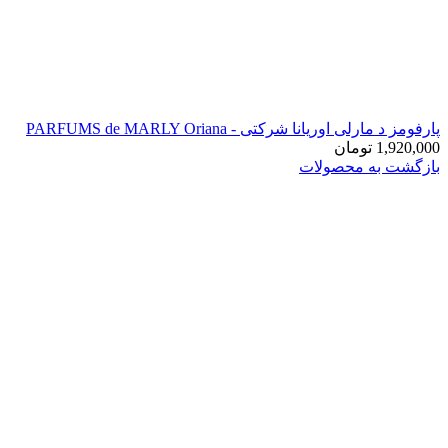
پارفومز د مارلی اوریانا شرکتی - PARFUMS de MARLY Oriana
1,920,000
تومان
بازگشت به محصولات