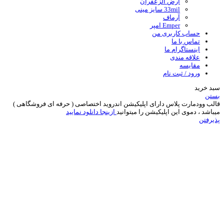
ارض الزعفران
33mil سایز مینی
آرماف
Emper امپر
حساب کاربری من
تماس با ما
اینستاگرام ما
علاقه مندی
مقایسه
ورود / ثبت نام
سبد خرید
بستن
قالب وودمارت پلاس دارای اپلیکیشن اندروید اختصاصی ( حرفه ای فروشگاهی )
میباشد ، دموی این اپلیکیشن را میتوانید
ازینجا دانلود نمایید
پذیرفتن