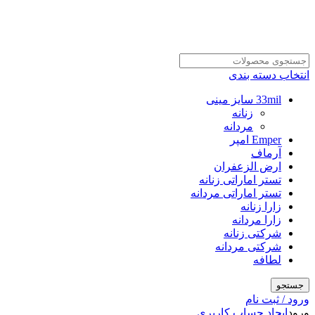
انتخاب دسته بندی
33mil سایز مینی
زنانه
مردانه
Emper امپر
آرماف
ارض الزعفران
تستر اماراتی زنانه
تستر اماراتی مردانه
زارا زنانه
زارا مردانه
شرکتی زنانه
شرکتی مردانه
لطافه
جستجو
ورود / ثبت نام
ورود
ایجاد حساب کاربری