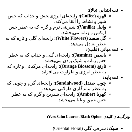
نت ابتدایی (بالا):
قهوه (Coffee):
رایحه‌ای انرژی‌بخش و جذاب که حس
شور و نشاط را القا می‌کند.
وانیل (Vanilla):
شیرینی نرم و گرم که به عطر حس
لوکس و زنانه می‌بخشد.
گل سفید (White Flowers):
رایحه‌ای گلی و تازه که به
عطر تعادل می‌دهد.
نت میانی (قلب):
یاسمن (Jasmine):
رایحه‌ای گلی و جذاب که به عطر
حس زنانه و شیک بودن می‌بخشد.
نارنج (Orange Blossom):
رایحه‌ای مرکباتی و تازه که
به عطر انرژی و طراوت می‌افزاید.
نت پایه:
چوب صندل (Sandalwood):
رایحه‌ای گرم و چوبی که
به عطر ماندگاری طولانی می‌دهد.
کهربا (Amber):
رایحه‌ای شیرین و گرم که به عطر
حس عمق و غنا می‌بخشد.
ویژگی‌های کلیدی Yves Saint Laurent Black Opium:
سبک:
شرقی-گلی (Oriental Floral)