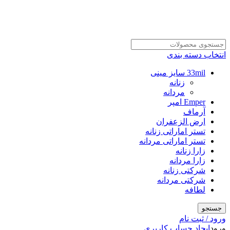
انتخاب دسته بندی
33mil سایز مینی
زنانه
مردانه
Emper امپر
آرماف
ارض الزعفران
تستر اماراتی زنانه
تستر اماراتی مردانه
زارا زنانه
زارا مردانه
شرکتی زنانه
شرکتی مردانه
لطافه
جستجو
ورود / ثبت نام
ورود
ایجاد حساب کاربری