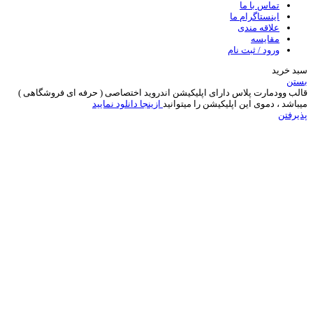
تماس با ما
اینستاگرام ما
علاقه مندی
مقایسه
ورود / ثبت نام
سبد خرید
بستن
قالب وودمارت پلاس دارای اپلیکیشن اندروید اختصاصی ( حرفه ای فروشگاهی )
میباشد ، دموی این اپلیکیشن را میتوانید
ازینجا دانلود نمایید
پذیرفتن