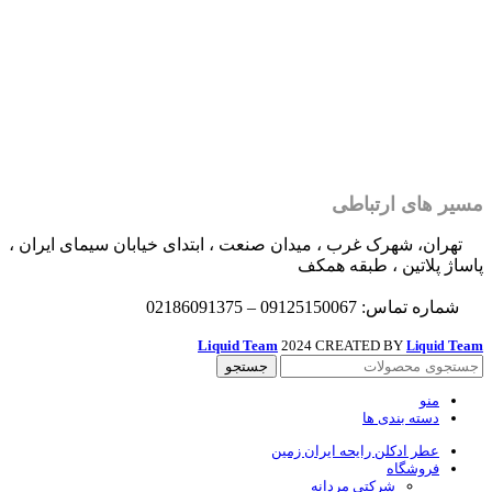
مسیر های ارتباطی
تهران، شهرک غرب ، میدان صنعت ، ابتدای خیابان سیمای ایران ،
پاساژ پلاتین ، طبقه همکف
شماره تماس: 09125150067 – 02186091375
Liquid Team
2024 CREATED BY
Team
Liquid
جستجو
منو
دسته بندی ها
عطر ادکلن رایحه ایران زمین
فروشگاه
شرکتی مردانه