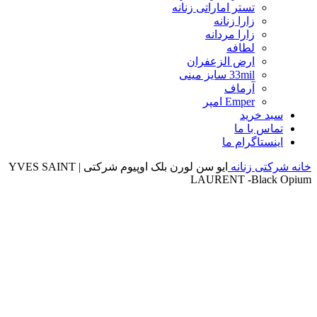
تستر اماراتی زنانه
زارا زنانه
زارا مردانه
لطافه
ارض الزعفران
33mil سایز مینی
آرماف
Emper امپر
سبد خرید
تماس با ما
اینستاگرام ما
خانه
شرکتی زنانه
ایو سن لورن بلک اوپیوم شرکتی | YVES SAINT
LAURENT -Black Opium