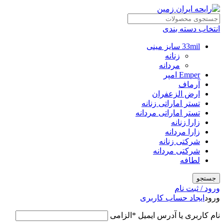
انتخاب دسته بندی
33mil سایز مینی
زنانه
مردانه
Emper امپر
آرماف
ارض الزعفران
تستر اماراتی زنانه
تستر اماراتی مردانه
زارا زنانه
زارا مردانه
شرکتی زنانه
شرکتی مردانه
لطافه
جستجو
ورود / ثبت نام
ورود
ایجاد حساب کاربری
نام کاربری یا آدرس ایمیل
*
الزامی