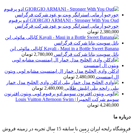
GIORGIO ARMANI - Stronger With You Oud ادو پرفیوم
جورجیو آرمانی استرانگر ویت یو عود شرکت فرگرانس
2,380,000
تومان
Kayali - Maui in a Bottle Sweet Banana کایالی مائوئی این
باتل سوییت بنانا شرکت فرگرانس
2,780,000
تومان
ادکلن وادی الخلیج مدل خمار ال ایمنسیت مشابه لویی ویتون
ال ایمنسیت
2,480,000
تومان
ادکلن وادی الخلیج مدل خمار
بیلی رایحه بیلی ایلیش طلایی
2,480,000
تومان
ادو پرفیوم لویی ویتون افترنون
سوییم شرکت الحمبرا | Louis Vuitton Afternoon Swim
4,240,000
تومان
درباره ما
فروشگاه رایحه ایران زمین با سابقه 15 سال تجربه در زمینه فروش