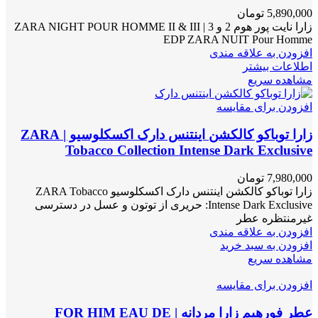
5,890,000
تومان
زارا نایت پور هوم 2 و 3 | ZARA NIGHT POUR HOMME II & III
EDP ZARA NUIT Pour Homme
افزودن به علاقه مندی
اطلاعات بیشتر
مشاهده سریع
افزودن برای مقایسه
زارا توباکو کالکشن اینتنس دارک اکسکلوسیو | ZARA
Tobacco Collection Intense Dark Exclusive
7,980,000
تومان
زارا توباکو کالکشن اینتنس دارک اکسکلوسیو ZARA Tobacco
Intense Dark Exclusive: حریری از توتون و عسل در دسترسی
غیرمنتظره عطر
افزودن به علاقه مندی
افزودن به سبد خرید
مشاهده سریع
افزودن برای مقایسه
عطر فورهیم زارا مردانه | FOR HIM EAU DE