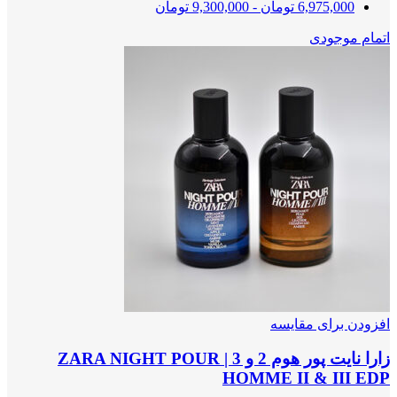
6,975,000
تومان
-
9,300,000
تومان
اتمام موجودی
افزودن برای مقایسه
زارا نایت پور هوم 2 و 3 | ZARA NIGHT POUR
HOMME II & III EDP