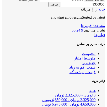
صافی
خانه
زارا مردانه
Showing all 6 results
Sorted by latest
مشاهده فیلترها
نشان می دهد
9
24
36
فیلترها
مرتب سازی بر اساس
محبوبیت
متوسط امتیاز
جدیدترین
قیمت: کم به زیاد
قیمت: زیاد به کم
فیلتر هزینه
همه
0
تومان
-
2,325,000
تومان
2,325,000
تومان
-
4,650,000
تومان
4,650,000
تومان
-
6,975,000
تومان