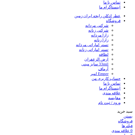
تماس با ما
اینستاگرام ما
عطر ادکلن رایحه ایران زمین
فروشگاه
شرکتی مردانه
شرکتی زنانه
زارا مردانه
زارا زنانه
تستر اماراتی مردانه
تستر اماراتی زنانه
لطافه
ارض الزعفران
33mil سایز مینی
آرماف
Emper امپر
حساب کاربری من
تماس با ما
اینستاگرام ما
علاقه مندی
مقایسه
ورود / ثبت نام
سبد خرید
بستن
فروشگاه
فیلترها
0
علاقه مندی