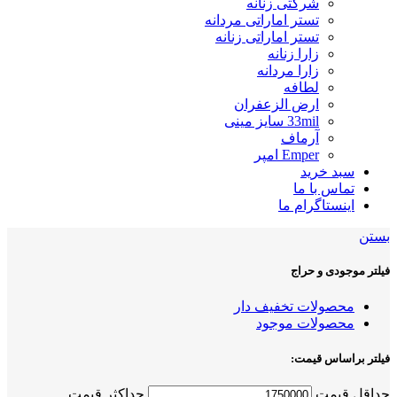
شرکتی زنانه
تستر اماراتی مردانه
تستر اماراتی زنانه
زارا زنانه
زارا مردانه
لطافه
ارض الزعفران
33mil سایز مینی
آرماف
Emper امپر
سبد خرید
تماس با ما
اینستاگرام ما
بستن
فیلتر موجودی و حراج
محصولات تخفیف دار
محصولات موجود
فیلتر براساس قیمت:
حداقل قیمت
حداكثر قيمت