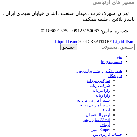
مسیر های ارتباطی
تهران، شهرک غرب ، میدان صنعت ، ابتدای خیابان سیمای ایران ،
پاساژ پلاتین ، طبقه همکف
شماره تماس: 09125150067 – 02186091375
Liquid Team
2024 CREATED BY
Team
Liquid
جستجو
منو
دسته بندی ها
عطر ادکلن رایحه ایران زمین
فروشگاه
شرکتی مردانه
شرکتی زنانه
زارا مردانه
زارا زنانه
تستر اماراتی مردانه
تستر اماراتی زنانه
لطافه
ارض الزعفران
33mil سایز مینی
آرماف
Emper امپر
حساب کاربری من