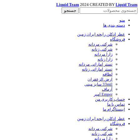
Liquid Team
2024 CREATED BY
Team
Liquid
جستجو
منو
دسته بندی ها
عطر ادکلن رایحه ایران زمین
فروشگاه
شرکتی مردانه
شرکتی زنانه
زارا مردانه
زارا زنانه
تستر اماراتی مردانه
تستر اماراتی زنانه
لطافه
ارض الزعفران
33mil سایز مینی
آرماف
Emper امپر
حساب کاربری من
تماس با ما
اینستاگرام ما
عطر ادکلن رایحه ایران زمین
فروشگاه
شرکتی مردانه
شرکتی زنانه
زارا مردانه