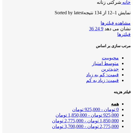
خانه
شرکتی زنانه
نمایش 1–12 از 134 نتیجه
Sorted by latest
مشاهده فیلترها
نشان می دهد
9
24
36
فیلترها
مرتب سازی بر اساس
محبوبیت
متوسط امتیاز
جدیدترین
قیمت: کم به زیاد
قیمت: زیاد به کم
فیلتر هزینه
همه
0
تومان
-
925,000
تومان
925,000
تومان
-
1,850,000
تومان
1,850,000
تومان
-
2,775,000
تومان
2,775,000
تومان
-
3,700,000
تومان