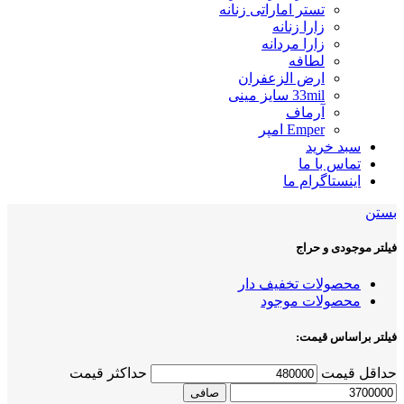
تستر اماراتی زنانه
زارا زنانه
زارا مردانه
لطافه
ارض الزعفران
33mil سایز مینی
آرماف
Emper امپر
سبد خرید
تماس با ما
اینستاگرام ما
بستن
فیلتر موجودی و حراج
محصولات تخفیف دار
محصولات موجود
فیلتر براساس قیمت:
حداقل قیمت
حداكثر قيمت
صافی