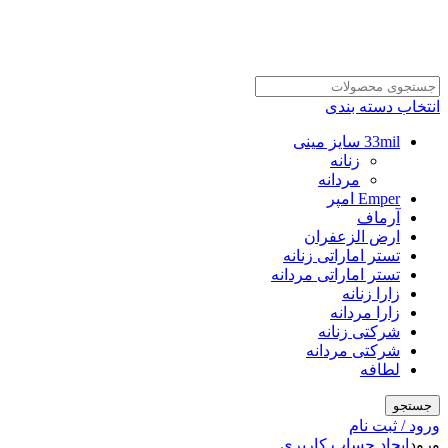
انتخاب دسته بندی
33mil سایز مینی
زنانه
مردانه
Emper امپر
آرماف
ارض الزعفران
تستر اماراتی زنانه
تستر اماراتی مردانه
زارا زنانه
زارا مردانه
شرکتی زنانه
شرکتی مردانه
لطافه
جستجو
ورود / ثبت نام
ورود
ایجاد حساب کاربری