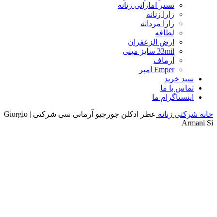
تستر اماراتی زنانه
زارا زنانه
زارا مردانه
لطافه
ارض الزعفران
33mil سایز مینی
آرماف
Emper امپر
سبد خرید
تماس با ما
اینستاگرام ما
خانه
شرکتی زنانه
عطر ادکلن جورجیو آرمانی سی شرکتی | Giorgio
Armani Si