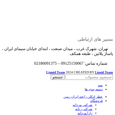
مسیر های ارتباطی
تهران، شهرک غرب ، میدان صنعت ، ابتدای خیابان سیمای ایران ،
پاساژ پلاتین ، طبقه همکف
شماره تماس: 09125150067 – 02186091375
Liquid Team
2024 CREATED BY
Team
Liquid
جستجو
منو
دسته بندی ها
عطر ادکلن رایحه ایران زمین
فروشگاه
شرکتی مردانه
شرکتی زنانه
زارا مردانه