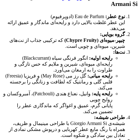
Armani Si
نوع عطر:
Eau de Parfum (ادوپرفیوم)
این عطر غلظت بالایی دارد و رایحه‌ای ماندگار و عمیق ارائه
می‌دهد.
گروه بویایی:
چیپر-میوه‌ای (Chypre Fruity)
که ترکیبی جذاب از نت‌های
شیرین، میوه‌ای و چوبی است.
نت‌ها:
رایحه اولیه:
انگور فرنگی سیاه (Blackcurrant)
رایحه‌ای میوه‌ای، شیرین و ملایم که حس تازگی و
طراوت را به ارمغان می‌آورد.
رایحه میانی:
گل رز می (May Rose) و فریزیا (Freesia)
قلبی گلی و رمانتیک که لطافت و زنانگی را برجسته
می‌کند.
رایحه پایه:
وانیل، نعناع هندی (Patchouli)، آمبروکسان و
روایح چوبی
پایانی گرم، عمیق و اغواگر که ماندگاری عطر را
تضمین می‌کند.
طراحی شیشه:
شیشه‌ی Giorgio Armani Si با طراحی مینیمال و ظریف،
همراه با رنگ مایع عطر کهربایی و درپوش مشکی نمادی از
تعادل بین سادگی و شکوه است.