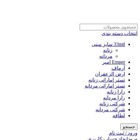
انتخاب دسته بندی
33mil سایز مینی
زنانه
مردانه
Emper امپر
آرماف
ارض الزعفران
تستر اماراتی زنانه
تستر اماراتی مردانه
زارا زنانه
زارا مردانه
شرکتی زنانه
شرکتی مردانه
لطافه
جستجو
ورود / ثبت نام
ورود
ایجاد حساب کاربری