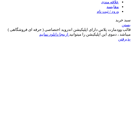
علاقه مندی
مقایسه
ورود / ثبت نام
سبد خرید
بستن
قالب وودمارت پلاس دارای اپلیکیشن اندروید اختصاصی ( حرفه ای فروشگاهی )
میباشد ، دموی این اپلیکیشن را میتوانید
ازینجا دانلود نمایید
پذیرفتن