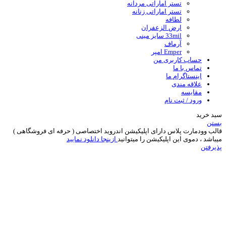
تستر اماراتی مردانه
تستر اماراتی زنانه
لطافه
ارض الزعفران
33mil سایز مینی
آرماف
Emper امپر
حساب کاربری من
تماس با ما
اینستاگرام ما
علاقه مندی
مقایسه
ورود / ثبت نام
سبد خرید
بستن
قالب وودمارت پلاس دارای اپلیکیشن اندروید اختصاصی ( حرفه ای فروشگاهی )
میباشد ، دموی این اپلیکیشن را میتوانید
ازینجا دانلود نمایید
پذیرفتن