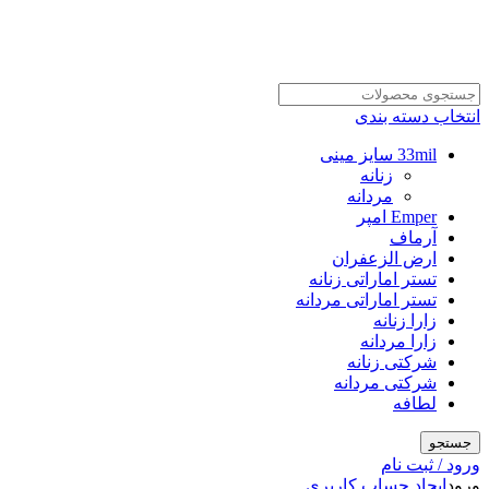
انتخاب دسته بندی
33mil سایز مینی
زنانه
مردانه
Emper امپر
آرماف
ارض الزعفران
تستر اماراتی زنانه
تستر اماراتی مردانه
زارا زنانه
زارا مردانه
شرکتی زنانه
شرکتی مردانه
لطافه
جستجو
ورود / ثبت نام
ورود
ایجاد حساب کاربری