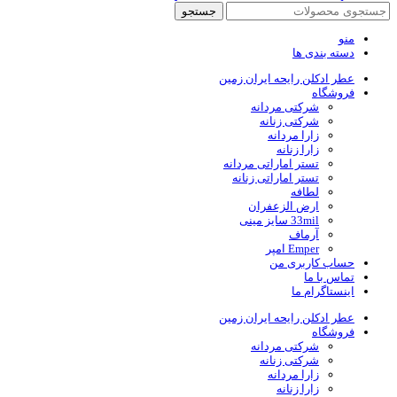
جستجو
منو
دسته بندی ها
عطر ادکلن رایحه ایران زمین
فروشگاه
شرکتی مردانه
شرکتی زنانه
زارا مردانه
زارا زنانه
تستر اماراتی مردانه
تستر اماراتی زنانه
لطافه
ارض الزعفران
33mil سایز مینی
آرماف
Emper امپر
حساب کاربری من
تماس با ما
اینستاگرام ما
عطر ادکلن رایحه ایران زمین
فروشگاه
شرکتی مردانه
شرکتی زنانه
زارا مردانه
زارا زنانه