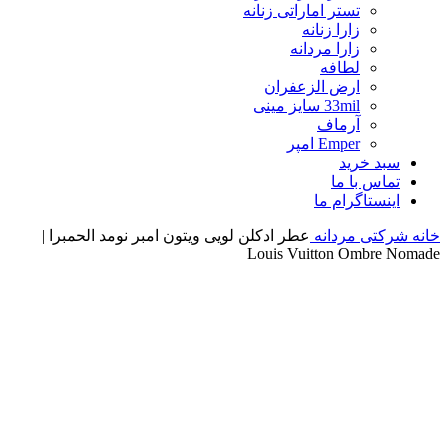
تستر اماراتی زنانه
زارا زنانه
زارا مردانه
لطافه
ارض الزعفران
33mil سایز مینی
آرماف
Emper امپر
سبد خرید
تماس با ما
اینستاگرام ما
خانه
شرکتی مردانه
عطر ادکلن لویی ویتون امبر نومد الحمبرا |
Louis Vuitton Ombre Nomade