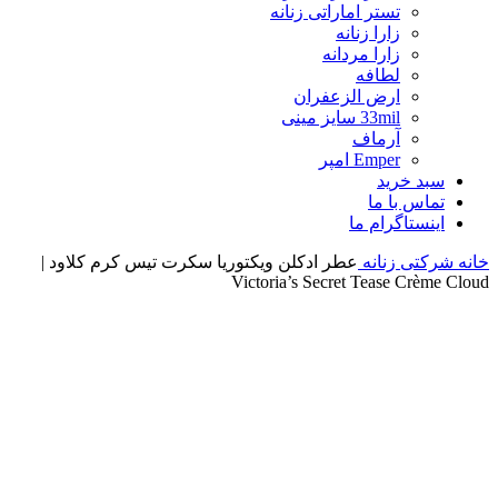
تستر اماراتی زنانه
زارا زنانه
زارا مردانه
لطافه
ارض الزعفران
33mil سایز مینی
آرماف
Emper امپر
سبد خرید
تماس با ما
اینستاگرام ما
خانه
شرکتی زنانه
عطر ادکلن ویکتوریا سکرت تیس کرم کلاود |
Victoria’s Secret Tease Crème Cloud