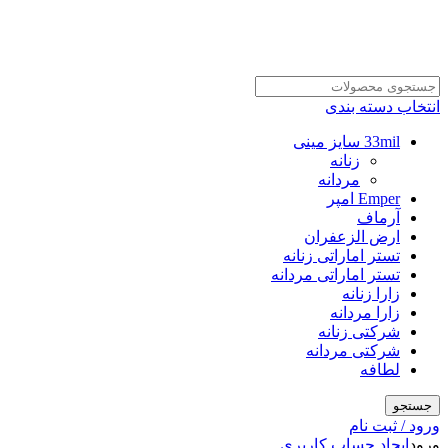
انتخاب دسته بندی
33mil سایز مینی
زنانه
مردانه
Emper امپر
آرماف
ارض الزعفران
تستر اماراتی زنانه
تستر اماراتی مردانه
زارا زنانه
زارا مردانه
شرکتی زنانه
شرکتی مردانه
لطافه
جستجو
ورود / ثبت نام
ورود
ایجاد حساب کاربری