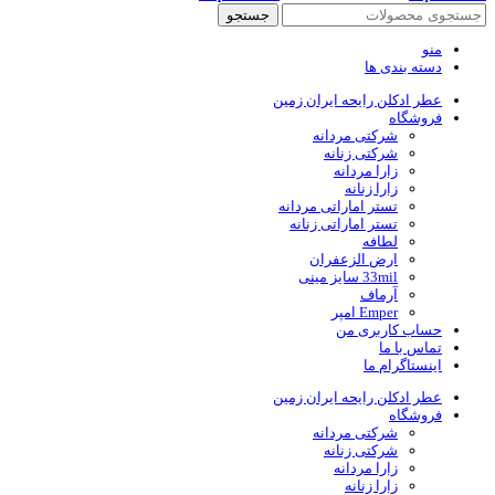
جستجو
منو
دسته بندی ها
عطر ادکلن رایحه ایران زمین
فروشگاه
شرکتی مردانه
شرکتی زنانه
زارا مردانه
زارا زنانه
تستر اماراتی مردانه
تستر اماراتی زنانه
لطافه
ارض الزعفران
33mil سایز مینی
آرماف
Emper امپر
حساب کاربری من
تماس با ما
اینستاگرام ما
عطر ادکلن رایحه ایران زمین
فروشگاه
شرکتی مردانه
شرکتی زنانه
زارا مردانه
زارا زنانه