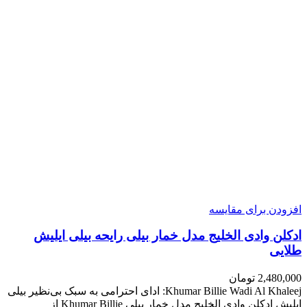
افزودن برای مقایسه
ادکلن وادی الخلیج مدل خمار بیلی رایحه بیلی ایلیش
طلایی
2,480,000
تومان
Khumar Billie Wadi Al Khaleej: ادای احترامی به سبک بی‌نظیر بیلی
ایلیش ادکلن وادی الخلیج مدل خمار بیلی Khumar Billie از