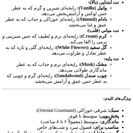
نت ابتدایی (بالا):
وانیل (Vanilla):
رایحه‌ای شیرین و گرم که به عطر
حس لوکس و آرامش‌بخش می‌دهد.
بادام (Almond):
رایحه‌ای خوراکی و جذاب که به عطر
عمق و غنا می‌بخشد.
نت میانی (قلب):
کرم (Cream):
رایحه‌ای نرم و لطیف که حس شیرینی و
نرمی را القا می‌کند.
گل سفید (White Flowers):
رایحه‌ای گلی و تازه که به
عطر تعادل و طراوت می‌دهد.
نت پایه:
مشک (Musk):
رایحه‌ای نرم و جذاب که به عطر
ماندگاری طولانی می‌دهد.
چوب صندل (Sandalwood):
رایحه‌ای گرم و چوبی که
به عطر حس عمق و آرامش می‌بخشد.
ویژگی‌های کلیدی:
سبک:
شرقی-خوراکی (Oriental Gourmand)
پخش‌بویی:
متوسط تا قوی
ماندگاری:
متوسط (معمولاً ۶ تا ۸ ساعت)
مناسب برای:
فصول سرد و شب‌های خاص
گروه مخاطبان:
زنان جوان و شیک‌پسند که به دنبال یک عطر