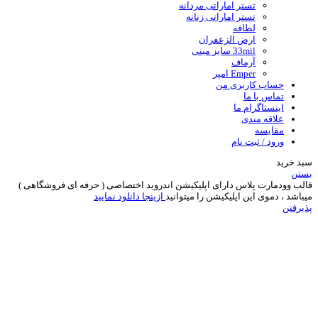
تستر اماراتی مردانه
تستر اماراتی زنانه
لطافه
ارض الزعفران
33mil سایز مینی
آرماف
Emper امپر
حساب کاربری من
تماس با ما
اینستاگرام ما
علاقه مندی
مقایسه
ورود / ثبت نام
سبد خرید
بستن
قالب وودمارت پلاس دارای اپلیکیشن اندروید اختصاصی ( حرفه ای فروشگاهی )
میباشد ، دموی این اپلیکیشن را میتوانید
ازینجا دانلود نمایید
پذیرفتن