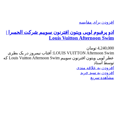
افزودن برای مقایسه
ادو پرفیوم لویی ویتون افترنون سوییم شرکت الحمبرا |
Louis Vuitton Afternoon Swim
4,240,000
تومان
LOUIS VUITTON Afternoon Swim: آفتاب نیمروز در یک بطری
عطر لویی ویتون افترنون سوییم Louis Vuitton Afternoon Swim که
توسط استاد
افزودن به علاقه مندی
افزودن به سبد خرید
مشاهده سریع