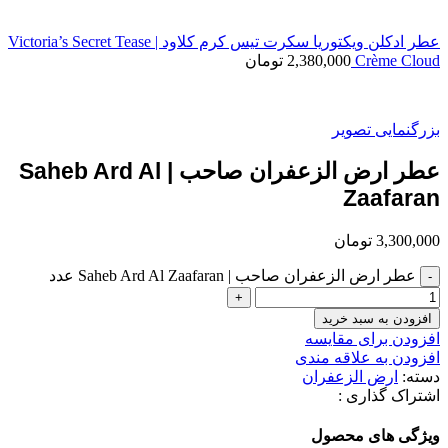
عطر ادکلن ویکتوریا سکرت تیس کرم کلاود | Victoria’s Secret Tease
Crème Cloud
2,380,000
تومان
بزرگنمایی تصویر
عطر ارض الزعفران صاحب | Saheb Ard Al
Zaafaran
3,300,000
تومان
عطر ارض الزعفران صاحب | Saheb Ard Al Zaafaran عدد
افزودن به سبد خرید
افزودن برای مقایسه
افزودن به علاقه مندی
دسته:
ارض الزعفران
اشتراک گذاری :
ویژگی های محصول