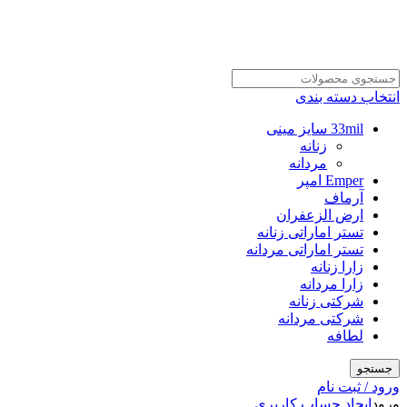
انتخاب دسته بندی
33mil سایز مینی
زنانه
مردانه
Emper امپر
آرماف
ارض الزعفران
تستر اماراتی زنانه
تستر اماراتی مردانه
زارا زنانه
زارا مردانه
شرکتی زنانه
شرکتی مردانه
لطافه
جستجو
ورود / ثبت نام
ورود
ایجاد حساب کاربری