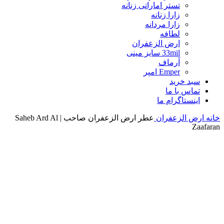
تستر اماراتی زنانه
زارا زنانه
زارا مردانه
لطافه
ارض الزعفران
33mil سایز مینی
آرماف
Emper امپر
سبد خرید
تماس با ما
اینستاگرام ما
خانه
ارض الزعفران
عطر ارض الزعفران صاحب | Saheb Ard Al
Zaafaran