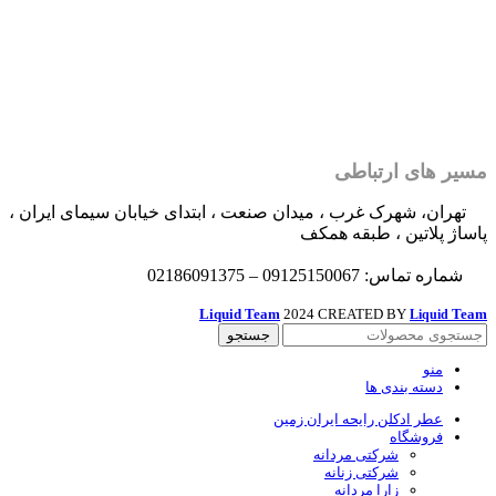
مسیر های ارتباطی
تهران، شهرک غرب ، میدان صنعت ، ابتدای خیابان سیمای ایران ،
پاساژ پلاتین ، طبقه همکف
شماره تماس: 09125150067 – 02186091375
Liquid Team
2024 CREATED BY
Team
Liquid
جستجو
منو
دسته بندی ها
عطر ادکلن رایحه ایران زمین
فروشگاه
شرکتی مردانه
شرکتی زنانه
زارا مردانه