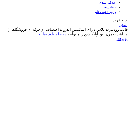
علاقه مندی
مقایسه
ورود / ثبت نام
سبد خرید
بستن
قالب وودمارت پلاس دارای اپلیکیشن اندروید اختصاصی ( حرفه ای فروشگاهی )
میباشد ، دموی این اپلیکیشن را میتوانید
ازینجا دانلود نمایید
پذیرفتن