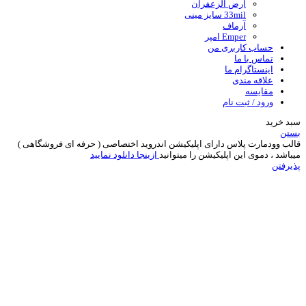
ارض الزعفران
33mil سایز مینی
آرماف
Emper امپر
حساب کاربری من
تماس با ما
اینستاگرام ما
علاقه مندی
مقایسه
ورود / ثبت نام
سبد خرید
بستن
قالب وودمارت پلاس دارای اپلیکیشن اندروید اختصاصی ( حرفه ای فروشگاهی )
میباشد ، دموی این اپلیکیشن را میتوانید
ازینجا دانلود نمایید
پذیرفتن