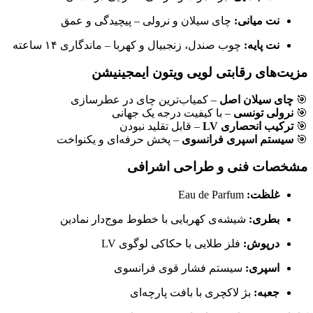
نت میانی:
چای سیلان و نرولی – پیچیدگی و عمق
نت پایه:
چوب صندل، زنجبیال و کهربا – ماندگاری ۱۴ ساعته
مزیت‌های رقابتی لویی ویتون ایمجینیشن
🎯
چای سیلان اصل
– کمیاب‌ترین چای در عطرسازی
🎯
نرولی تونسی
– با کیفیت درجه یک جهانی
🎯
ترکیب انحصاری LV
– قابل تقلید نبودن
🎯
سیستم اسپری فرانسوی
– پخش حرفه‌ای و یکنواخت
مشخصات فنی و طراحی اشرافی
غلظت:
Eau de Parfum
بطری:
شیشه‌ی کهربایی با خطوط موج‌دار نمادین
درپوش:
فلز طلایی با حکاکی لوگوی LV
اسپری:
سیستم فشار قوی فرانسوی
جعبه:
بژ لاکچری با بافت پارچه‌ای