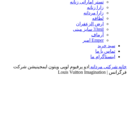
تستر اماراتی زنانه
زارا زنانه
زارا مردانه
لطافه
ارض الزعفران
33mil سایز مینی
آرماف
Emper امپر
سبد خرید
تماس با ما
اینستاگرام ما
خانه
شرکتی مردانه
ادو پرفیوم لویی ویتون ایمجینیشن شرکت
فرگرانس | Louis Vuitton Imagination