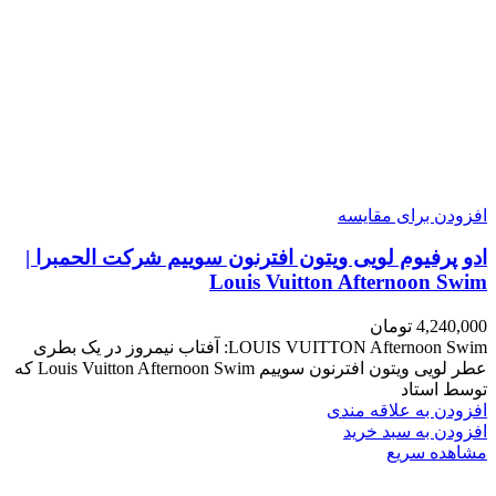
افزودن برای مقایسه
ادو پرفیوم لویی ویتون افترنون سوییم شرکت الحمبرا |
Louis Vuitton Afternoon Swim
4,240,000
تومان
LOUIS VUITTON Afternoon Swim: آفتاب نیمروز در یک بطری
عطر لویی ویتون افترنون سوییم Louis Vuitton Afternoon Swim که
توسط استاد
افزودن به علاقه مندی
افزودن به سبد خرید
مشاهده سریع