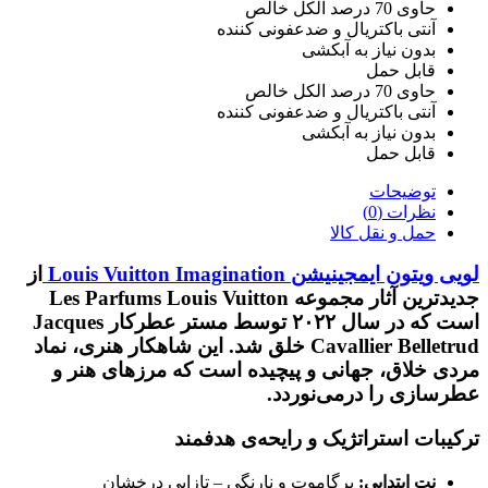
حاوی 70 درصد الکل خالص
آنتی باکتریال و ضدعفونی کننده
بدون نیاز به آبکشی
قابل حمل
حاوی 70 درصد الکل خالص
آنتی باکتریال و ضدعفونی کننده
بدون نیاز به آبکشی
قابل حمل
توضیحات
نظرات (0)
حمل و نقل کالا
لویی ویتون ایمجینیشن
Louis Vuitton Imagination
از
جدیدترین آثار مجموعه Les Parfums Louis Vuitton
است که در سال ۲۰۲۲ توسط
مستر عطرکار Jacques
Cavallier Belletrud
خلق شد. این شاهکار هنری، نماد
مردی خلاق، جهانی و پیچیده است که مرزهای هنر و
عطرسازی را درمی‌نوردد.
ترکیبات استراتژیک و رایحه‌ی هدفمند
نت ابتدایی:
برگاموت و نارنگی – تازایی درخشان