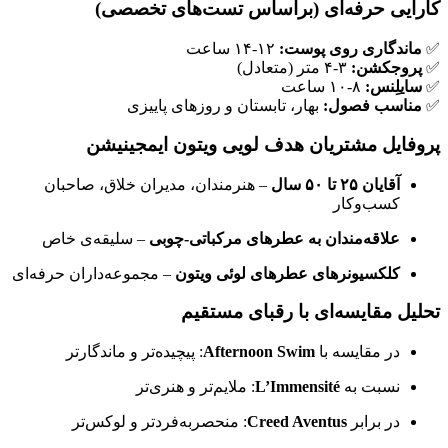
کارایی حرفه‌ای (براساس تست‌های تخصصی)
✅
ماندگاری روی پوست:
۱۲-۱۴ ساعت
✅
پروجکشن:
۳-۴ متر (متعادل)
✅
سایلِنس:
۸-۱۰ ساعت
✅
مناسب فصول:
بهار، تابستان و روزهای پاییزی
پروفایل مشتریان هدف لویی ویتون ایمجینیشن
آقایان ۲۵ تا ۵۰ سال
– هنرمندان، مدیران خلاق، صاحبان
کسب‌وکار
علاقه‌مندان به عطرهای مرکباتی-چوبی
– سلیقه‌ی خاص
کلکسیونرهای عطرهای لوئی ویتون
– مجموعه‌داران حرفه‌ای
تحلیل مقایسه‌ای با رقبای مستقیم
در مقایسه با
Afternoon Swim
: پیچیده‌تر و ماندگارتر
نسبت به
L’Immensité
: ملایم‌تر و هنری‌تر
در برابر
Creed Aventus
: منحصربه‌فردتر و لوکس‌تر