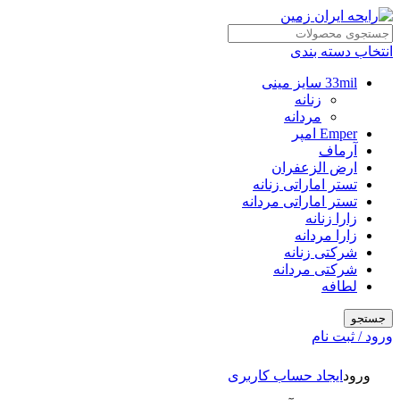
انتخاب دسته بندی
33mil سایز مینی
زنانه
مردانه
Emper امپر
آرماف
ارض الزعفران
تستر اماراتی زنانه
تستر اماراتی مردانه
زارا زنانه
زارا مردانه
شرکتی زنانه
شرکتی مردانه
لطافه
جستجو
ورود / ثبت نام
ورود
ایجاد حساب کاربری