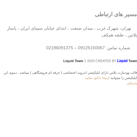
مسیر های ارتباطی
تهران، شهرک غرب ، میدان صنعت ، ابتدای خیابان سیمای ایران ، پاساژ
پلاتین ، طبقه همکف
شماره تماس: 09125150067 – 02186091375
Liquid
Liquid Team
2024 CREATED BY
Team
قالب وودمارت پلاس دارای اپلیکیشن اندروید اختصاصی ( حرفه ای فروشگاهی ) میباشد ، دموی این
اپلیکیشن را میتوانید
ازینجا دانلود نمایید
پذیرفتن