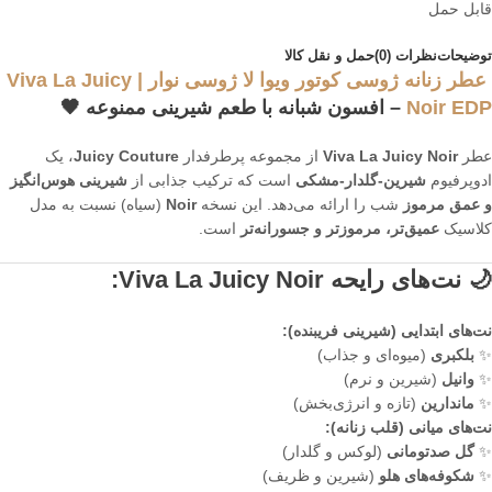
قابل حمل
توضیحات
نظرات (0)
حمل و نقل کالا
عطر زنانه ژوسی کوتور ویوا لا ژوسی نوار | Viva La Juicy
Noir EDP
– افسون شبانه با طعم شیرینی ممنوعه
🖤
عطر
Viva La Juicy Noir
از مجموعه پرطرفدار
Juicy Couture
، یک
ادوپرفیوم
شیرین-گلدار-مشکی
است که ترکیب جذابی از
شیرینی هوس‌انگیز
و عمق مرموز
شب را ارائه می‌دهد. این نسخه
Noir
(سیاه) نسبت به مدل
کلاسیک
عمیق‌تر، مرموزتر و جسورانه‌تر
است.
🌙 نت‌های رایحه Viva La Juicy Noir:
نت‌های ابتدایی (شیرینی فریبنده):
✨
بلکبری
(میوه‌ای و جذاب)
✨
وانیل
(شیرین و نرم)
✨
ماندارین
(تازه و انرژی‌بخش)
نت‌های میانی (قلب زنانه):
✨
گل صدتومانی
(لوکس و گلدار)
✨
شکوفه‌های هلو
(شیرین و ظریف)