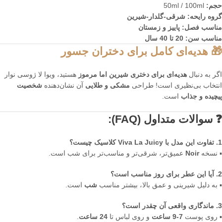
حجم:
50ml / 100ml
گروه رایحه:
شرقی-گلدار-شیرین
مناسب فصل:
پاییز و زمستان
مناسب سن:
20 تا 40 سال
🎁 هدیه‌ای کامل برای دختران جسور
اگر به دنبال
هدیه‌ای برای دختری شیرین اما مرموز
هستید، ویوا لا ژوسی نوار
انتخاب بی‌نظیری است! طراحی
مشکی و طلایی
آن نشان‌دهنده
شخصیت
پیچیده و جذاب
است.
❓ سوالات متداول (FAQ):
1. تفاوت این مدل با Viva La Juicy کلاسیک چیست؟
▪️ نسخه
Noir
عمیق‌تر، شرقی‌تر و مناسب‌تر برای شب است.
2. آیا این عطر برای روز مناسب است؟
▪️ به دلیل شیرینی و عمق بالا، بیشتر مناسب
شب
است.
3. ماندگاری واقعی آن چقدر است؟
▪️ روی پوست
7-9 ساعت
و روی لباس تا
24 ساعت
.