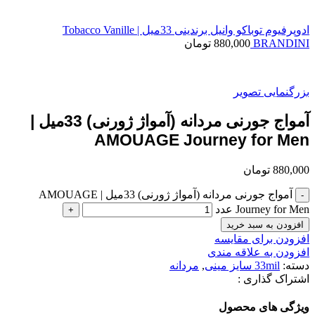
ادوپرفیوم توباکو وانیل برندینی 33میل | Tobacco Vanille
BRANDINI
880,000
تومان
بزرگنمایی تصویر
آمواج جورنی مردانه (آمواژ ژورنی) 33میل |
AMOUAGE Journey for Men
880,000
تومان
آمواج جورنی مردانه (آمواژ ژورنی) 33میل | AMOUAGE
Journey for Men عدد
افزودن به سبد خرید
افزودن برای مقایسه
افزودن به علاقه مندی
دسته:
33mil سایز مینی
,
مردانه
اشتراک گذاری :
ویژگی های محصول