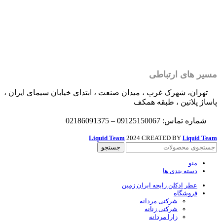
مسیر های ارتباطی
تهران، شهرک غرب ، میدان صنعت ، ابتدای خیابان سیمای ایران ،
پاساژ پلاتین ، طبقه همکف
شماره تماس: 09125150067 – 02186091375
Liquid Team
2024 CREATED BY
Team
Liquid
جستجو
منو
دسته بندی ها
عطر ادکلن رایحه ایران زمین
فروشگاه
شرکتی مردانه
شرکتی زنانه
زارا مردانه