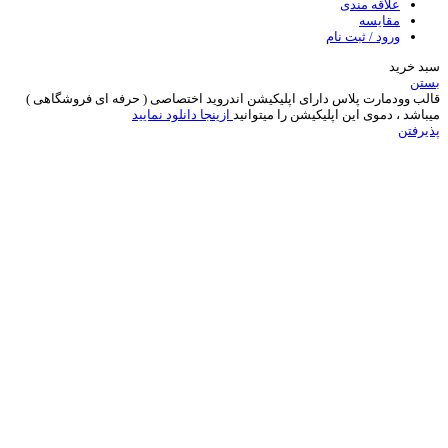
علاقه مندی
مقایسه
ورود / ثبت نام
سبد خرید
بستن
قالب وودمارت پلاس دارای اپلیکیشن اندروید اختصاصی ( حرفه ای فروشگاهی )
میباشد ، دموی این اپلیکیشن را میتوانید
ازینجا دانلود نمایید
پذیرفتن