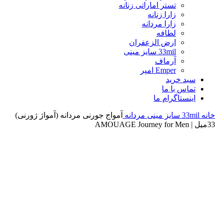
تستر اماراتی زنانه
زارا زنانه
زارا مردانه
لطافه
ارض الزعفران
33mil سایز مینی
آرماف
Emper امپر
سبد خرید
تماس با ما
اینستاگرام ما
خانه
33mil سایز مینی
مردانه
آمواج جورنی مردانه (آمواژ ژورنی)
33میل | AMOUAGE Journey for Men