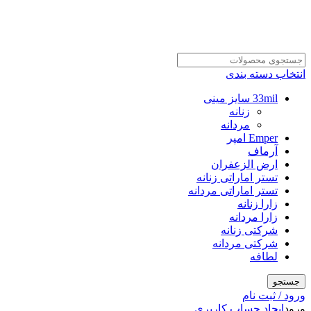
انتخاب دسته بندی
33mil سایز مینی
زنانه
مردانه
Emper امپر
آرماف
ارض الزعفران
تستر اماراتی زنانه
تستر اماراتی مردانه
زارا زنانه
زارا مردانه
شرکتی زنانه
شرکتی مردانه
لطافه
جستجو
ورود / ثبت نام
ورود
ایجاد حساب کاربری