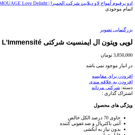
ادو پرفیوم آمواج لاو دیلایت شرکت الحمبرا | AMOUAGE Love Delight
اتمام موجودی
بزرگنمایی تصویر
لویی ویتون ال ایمنسیت شرکتی Louis Vuitton L’Immensité
3,850,000
تومان
در انبار موجود نمی باشد
افزودن برای مقایسه
افزودن به علاقه مندی
دسته:
شرکتی مردانه
اشتراک گذاری :
ویژگی های محصول
حاوی 70 درصد الکل خالص
آنتی باکتریال و ضدعفونی کننده
بدون نیاز به آبکشی
قابل حمل