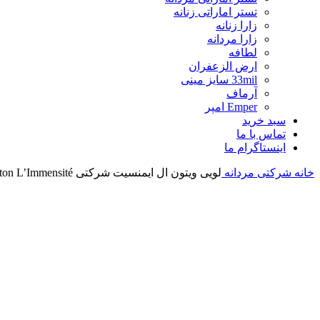
تستر اماراتی زنانه
زارا زنانه
زارا مردانه
لطافه
ارض الزعفران
33mil سایز مینی
آرماف
Emper امپر
سبد خرید
تماس با ما
اینستاگرام ما
خانه
شرکتی مردانه
لویی ویتون ال ایمنسیت شرکتی Louis Vuitton L’Immensité