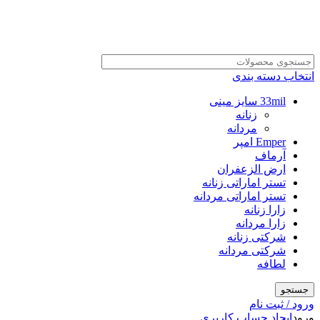
انتخاب دسته بندی
33mil سایز مینی
زنانه
مردانه
Emper امپر
آرماف
ارض الزعفران
تستر اماراتی زنانه
تستر اماراتی مردانه
زارا زنانه
زارا مردانه
شرکتی زنانه
شرکتی مردانه
لطافه
جستجو
ورود / ثبت نام
ورود
ایجاد حساب کاربری