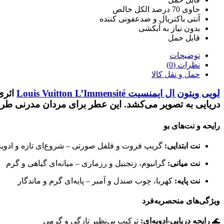
حاوی 70 درصد الکل خالص
آنتی باکتریال و ضدعفونی کننده
بدون نیاز به آبکشی
قابل حمل
توضیحات
نظرات (0)
حمل و نقل کالا
لویی ویتون ال ایمنسیت
Louis Vuitton L’Immensité
اثری خیره‌کننده 
دریایی
به تصویر می‌کشد. این عطر برای مردان مدرنی طراحی
رایحه و نت‌های بو
نت ابتدایی:
گریپ فروت و فلفل صورتی – شروع‌ای تازه و ادویه
نت میانی:
گرانیوم، زنجبیل و رزماری – میانه‌ای گیاهی و گرم
نت پایه:
کهربا، چوب صندل و آمبر – پایه‌ای گرم و ماندگار
ویژگی‌های منحصربه‌فرد
🌊
رایحه دریایی-ادویه‌ای:
ترکیب بی‌نظیر تازگی و گرمی