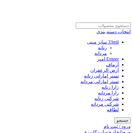
انتخاب دسته بندی
33mil سایز مینی
زنانه
مردانه
Emper امپر
آرماف
ارض الزعفران
تستر اماراتی زنانه
تستر اماراتی مردانه
زارا زنانه
زارا مردانه
شرکتی زنانه
شرکتی مردانه
لطافه
جستجو
ورود / ثبت نام
ورود
ایجاد حساب کاربری