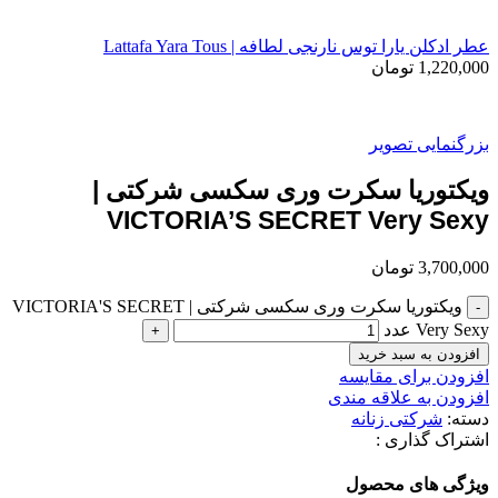
عطر ادکلن یارا توس نارنجی لطافه | Lattafa Yara Tous
1,220,000
تومان
بزرگنمایی تصویر
ویکتوریا سکرت وری سکسی شرکتی |
VICTORIA’S SECRET Very Sexy
3,700,000
تومان
ویکتوریا سکرت وری سکسی شرکتی | VICTORIA'S SECRET
Very Sexy عدد
افزودن به سبد خرید
افزودن برای مقایسه
افزودن به علاقه مندی
دسته:
شرکتی زنانه
اشتراک گذاری :
ویژگی های محصول