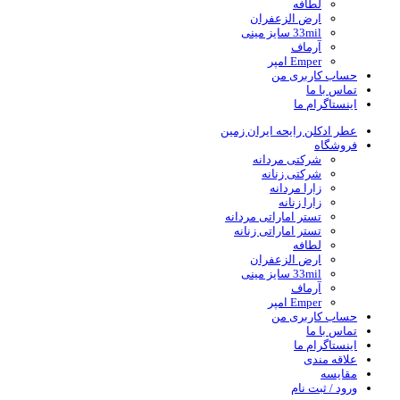
لطافه
ارض الزعفران
33mil سایز مینی
آرماف
Emper امپر
حساب کاربری من
تماس با ما
اینستاگرام ما
عطر ادکلن رایحه ایران زمین
فروشگاه
شرکتی مردانه
شرکتی زنانه
زارا مردانه
زارا زنانه
تستر اماراتی مردانه
تستر اماراتی زنانه
لطافه
ارض الزعفران
33mil سایز مینی
آرماف
Emper امپر
حساب کاربری من
تماس با ما
اینستاگرام ما
علاقه مندی
مقایسه
ورود / ثبت نام