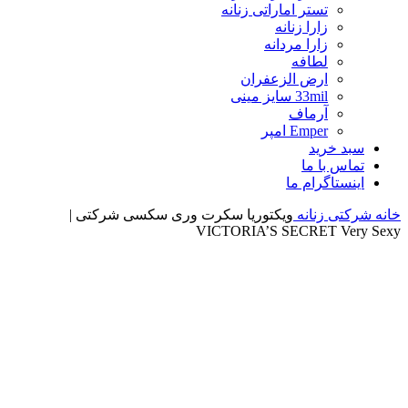
تستر اماراتی زنانه
زارا زنانه
زارا مردانه
لطافه
ارض الزعفران
33mil سایز مینی
آرماف
Emper امپر
سبد خرید
تماس با ما
اینستاگرام ما
خانه
شرکتی زنانه
ویکتوریا سکرت وری سکسی شرکتی |
VICTORIA’S SECRET Very Sexy