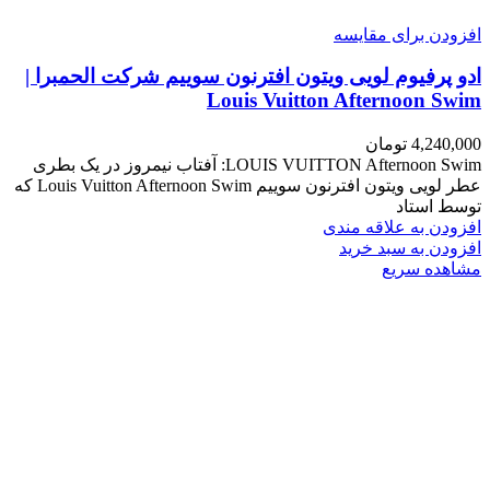
افزودن برای مقایسه
ادو پرفیوم لویی ویتون افترنون سوییم شرکت الحمبرا |
Louis Vuitton Afternoon Swim
4,240,000
تومان
LOUIS VUITTON Afternoon Swim: آفتاب نیمروز در یک بطری
عطر لویی ویتون افترنون سوییم Louis Vuitton Afternoon Swim که
توسط استاد
افزودن به علاقه مندی
افزودن به سبد خرید
مشاهده سریع