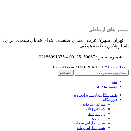
مسیر های ارتباطی
تهران، شهرک غرب ، میدان صنعت ، ابتدای خیابان سیمای ایران ،
پاساژ پلاتین ، طبقه همکف
شماره تماس: 09125150067 – 02186091375
Liquid Team
2024 CREATED BY
Team
Liquid
جستجو
منو
دسته بندی ها
عطر ادکلن رایحه ایران زمین
فروشگاه
شرکتی مردانه
شرکتی زنانه
زارا مردانه
زارا زنانه
تستر اماراتی مردانه
تستر اماراتی زنانه